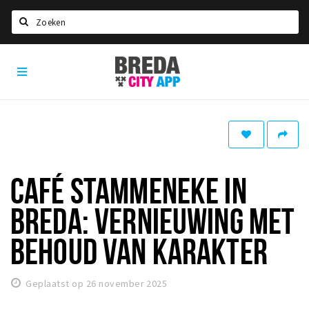
Zoeken
Breda
Home
City
App
Agenda
Deals
Party pics
Nieuws, interviews & blogs
CAFÉ STAMMENEKE IN
Eten
BREDA: VERNIEUWING MET
Drinken
BEHOUD VAN KARAKTER
Slapen
Recreatief
Geplaatst op 26 november 2025
Winkels