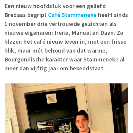
Een nieuw hoofdstuk voor een geliefd
Winkelgebieden
Bredaas begrip!
Café Stammeneke
heeft sinds
Parkeren
1 november drie vertrouwde gezichten als
nieuwe eigenaren: Irene, Manuel en Daan. Ze
Bezienswaardigheden
blazen het café nieuw leven in, met een frisse
Musea, theaters & podia
blik, maar mét behoud van dat warme,
Uitjes & activiteiten
Bourgondische karakter waar Stammeneke al
Toeristische routes
meer dan vijftig jaar om bekendstaat.
Natuurgebieden
Baroniepoorten
Sport
Privacy
Inloggen