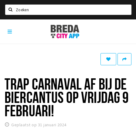
Zoeken
Breda
Home
City
App
Agenda
Deals
Party pics
Nieuws, interviews & blogs
TRAP CARNAVAL AF BIJ DE
Eten
BIERCANTUS OP VRIJDAG 9
Drinken
FEBRUARI!
Slapen
Recreatief
Geplaatst op 31 januari 2024
Winkels