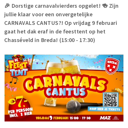
🎉 Dorstige carnavalvierders opgelet! 🍻 Zijn
Winkelgebieden
jullie klaar voor een onvergetelijke
Parkeren
CARNAVALS CANTUS?! Op vrijdag 9 februari
gaat het dak eraf in de feesttent op het
Bezienswaardigheden
Chasséveld in Breda! (15:00 - 17:30)
Musea, theaters & podia
Uitjes & activiteiten
Toeristische routes
Natuurgebieden
Baroniepoorten
Sport
Privacy
Inloggen