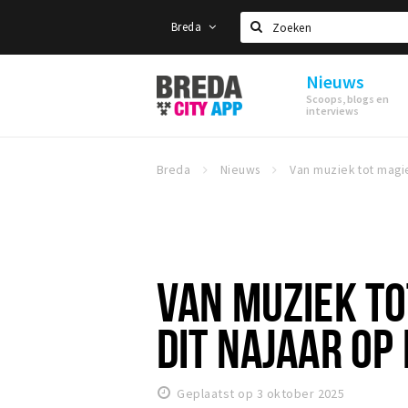
Breda
Zoeken
Nieuws
Stappen
Scoops, blogs en
&
interviews
Shoppen
Breda
Breda
Nieuws
VAN MUZIEK TOT
DIT NAJAAR OP
Geplaatst op 3 oktober 2025