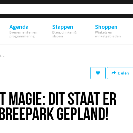
Agenda
Stappen
Shoppen
Evenementen en
Eten, drinken &
Winkels en
programmering
slapen
winkelgebieden
Van muziek tot magie: dit staat er dit najaar op Breepark gepland!
Delen
 MAGIE: DIT STAAT ER
 BREEPARK GEPLAND!