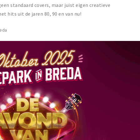
geen standaard covers, maar juist eigen creatieve
t hits uit de jaren 80, 90 en van nu!
reda