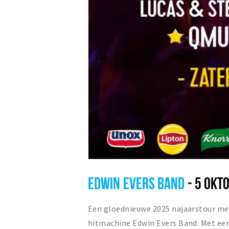
EDWIN EVERS BAND
- 5 OKT
Een gloednieuwe 2025 najaarstour met
hitmachine Edwin Evers Band. Met een