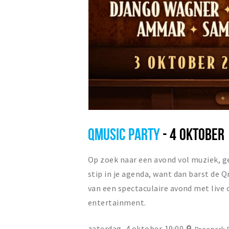
QMUSIC PARTY
- 4 OKTOBER
Op zoek naar een avond vol muziek, g
stip in je agenda, want dan barst de Qm
van een spectaculaire avond met live 
entertainment.
zaterdag, 4 oktober
19:00
Breepark 