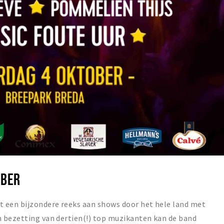
OBER
 een bijzondere reeks aan shows door het hele land met
 bezetting van dertien(!) top muzikanten kan de band