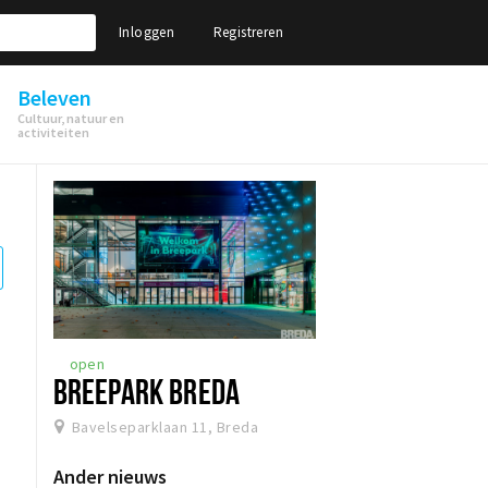
Inloggen
Registreren
Beleven
Cultuur, natuur en
activiteiten
open
BREEPARK BREDA
Bavelseparklaan 11, Breda
Ander nieuws