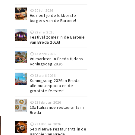
20 juli 2026
Hier eet je de lekkerste
n
burgers van de Baronie!
22 mei 2026
Festival zomer in de Baronie
van Breda 2026!
13 april 2026
Vrijmarkten in Breda tijdens
Koningsdag 2026!
13 april 2026
Koningsdag 2026 in Breda:
alle buitenpodia en de
grootste feesten!
23 februari 2026
13x Italiaanse restaurants in
Breda
23 februari 2026
54 x nieuwe restaurants in de
Baronie van Breda