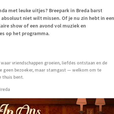
enda met leuke uitjes? Breepark in Breda barst
 absoluut niet wilt missen. Of je nu zin hebt in ee
ulaire show of een avond vol muziek en
lles op het programma.
 waar vriendschappen groeien, liefdes ontstaan en de
n je geen bezoeker, maar stamgast — welkom om te
 thuis bent.
Breda