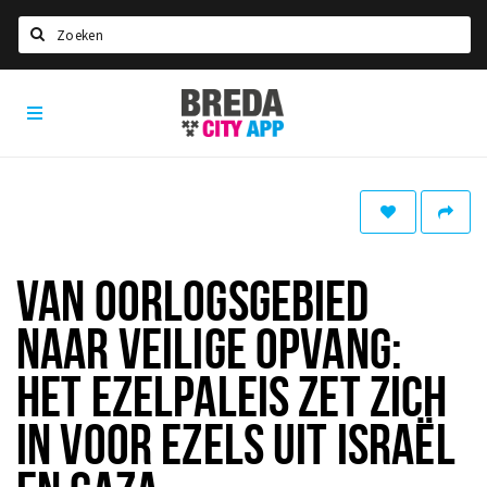
Zoeken
Breda
Home
City
App
Agenda
Deals
Party pics
Nieuws, interviews & blogs
VAN OORLOGSGEBIED
Eten
NAAR VEILIGE OPVANG:
Drinken
HET EZELPALEIS ZET ZICH
Slapen
IN VOOR EZELS UIT ISRAËL
Recreatief
Winkels