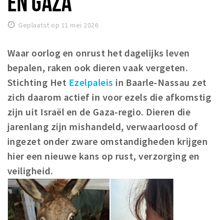
EN GAZA
Winkelgebieden
Geplaatst op 11 mei 2026
Parkeren
Waar oorlog en onrust het dagelijks leven
Bezienswaardigheden
bepalen, raken ook dieren vaak vergeten.
Musea, theaters & podia
Stichting Het
Ezelpaleis
in Baarle-Nassau zet
Uitjes & activiteiten
zich daarom actief in voor ezels die afkomstig
Toeristische routes
zijn uit Israël en de Gaza-regio. Dieren die
Natuurgebieden
jarenlang zijn mishandeld, verwaarloosd of
Baroniepoorten
ingezet onder zware omstandigheden krijgen
Sport
hier een nieuwe kans op rust, verzorging en
veiligheid.
Privacy
Inloggen