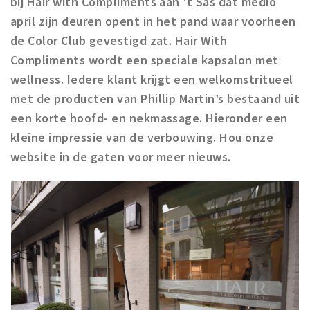
bij Hair with Compliments aan ’t Sas dat medio
Winkelgebieden
april zijn deuren opent in het pand waar voorheen
de Color Club gevestigd zat. Hair With
Parkeren
Compliments wordt een speciale kapsalon met
Bezienswaardigheden
wellness. Iedere klant krijgt een welkomstritueel
met de producten van Phillip Martin’s bestaand uit
Musea, theaters & podia
een korte hoofd- en nekmassage. Hieronder een
Uitjes & activiteiten
kleine impressie van de verbouwing. Hou onze
Toeristische routes
website in de gaten voor meer nieuws.
Natuurgebieden
Baroniepoorten
Sport
Privacy
Inloggen