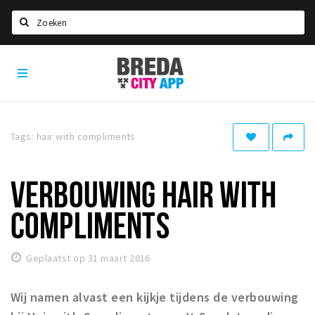
Zoeken
Breda
Home
City
App
Agenda
Deals
Tags: hair with compliments
Party pics
Nieuws, interviews & blogs
VERBOUWING HAIR WITH
Eten
COMPLIMENTS
Drinken
Slapen
Geplaatst op 31 maart 2016
Recreatief
Wij namen alvast een kijkje tijdens de verbouwing
Winkels