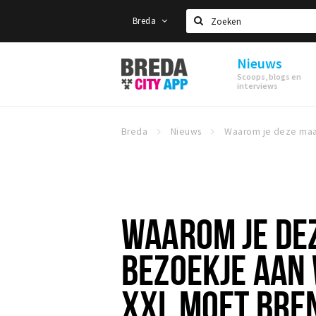
Breda
Zoeken
Nieuws
Stappen
Scoops, blogs en
&
interviews
Shoppen
Breda
Breda
Nieuws
WAAROM JE DE
BEZOEKJE AAN
XXL MOET BRE