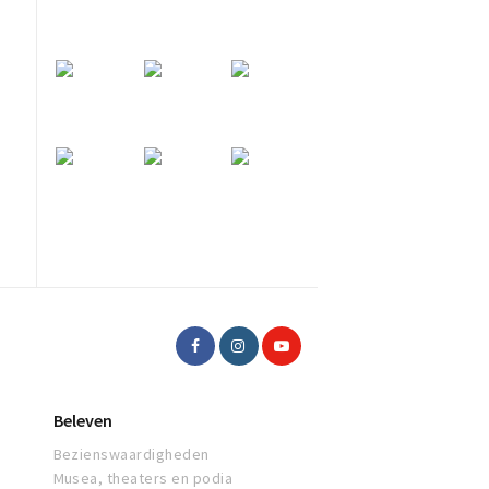
Beleven
Bezienswaardigheden
Musea, theaters en podia