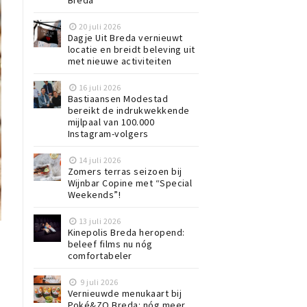
20 juli 2026
Dagje Uit Breda vernieuwt
locatie en breidt beleving uit
met nieuwe activiteiten
16 juli 2026
Bastiaansen Modestad
bereikt de indrukwekkende
mijlpaal van 100.000
Instagram-volgers
14 juli 2026
Zomers terras seizoen bij
Wijnbar Copine met “Special
Weekends”!
13 juli 2026
Kinepolis Breda heropend:
beleef films nu nóg
comfortabeler
9 juli 2026
Vernieuwde menukaart bij
Poké&ZO Breda: nóg meer