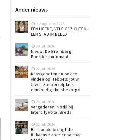
Ander nieuws
4 augustus 2026
ÉÉN LIEFDE, VELE GEZICHTEN –
EEN STAD IN BEELD
e
30 juli 2026
Nieuw: De Bremberg
n
Boerderijautomaat
27 juli 2026
Kaasgenoten nu ook te
vinden op Hebbes: jouw
favoriete borrelplank
eenvoudig thuisbezorgd
23 juli 2026
Vergaderen in stijl bij
IntercityHotel Breda
22 juli 2026
Bar Locale brengt de
Italiaanse apericena naar
Breda