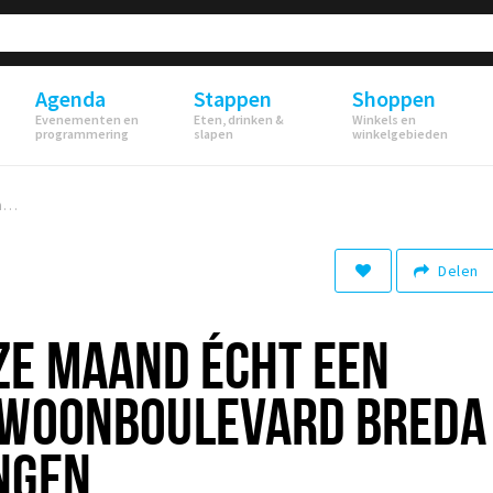
Agenda
Stappen
Shoppen
Evenementen en
Eten, drinken &
Winkels en
programmering
slapen
winkelgebieden
Waarom je deze maand écht een bezoekje aan Woonboulevard Breda XXL moet brengen
Delen
ZE MAAND ÉCHT EEN
 WOONBOULEVARD BREDA
NGEN