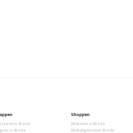
appen
Shoppen
staurants Breda
Winkelen in Breda
tgaan in Breda
Winkelgebieden Breda