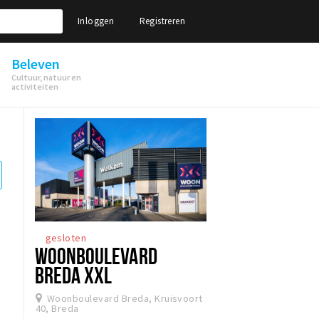
Inloggen
Registreren
Beleven
Cultuur, natuur en
activiteiten
gesloten
WOONBOULEVARD
BREDA XXL
Woonboulevard Breda, Kruisvoort
40, Breda