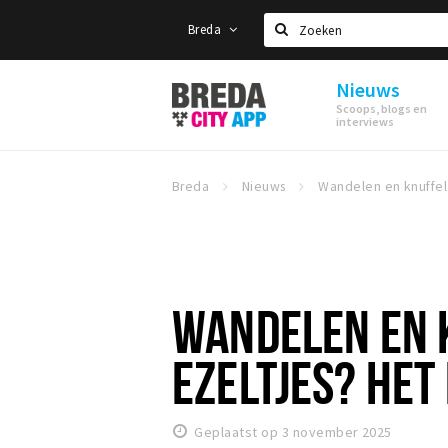
Breda
Zoeken
Nieuws
Stappen
Scoops, blogs en
&
interviews
Shoppen
Breda
Breda
Nieuws
Wan
WANDELEN EN 
EZELTJES? HET 
Geplaatst op 3 november 2025