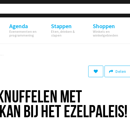
Agenda
Stappen
Shoppen
Evenementen en
Eten, drinken &
Winkels en
programmering
slapen
winkelgebieden
delen en knuffelen met ezeltjes? Het kan bij het Ezelpaleis!
Delen
KNUFFELEN MET
KAN BIJ HET EZELPALEIS!