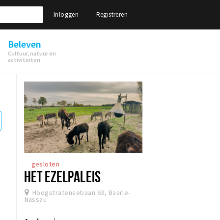
Inloggen
Registreren
Beleven
Cultuur, natuur en
activiteiten
gesloten
HET EZELPALEIS
Hoogstratensebaan 63, Baarle-
Nassau