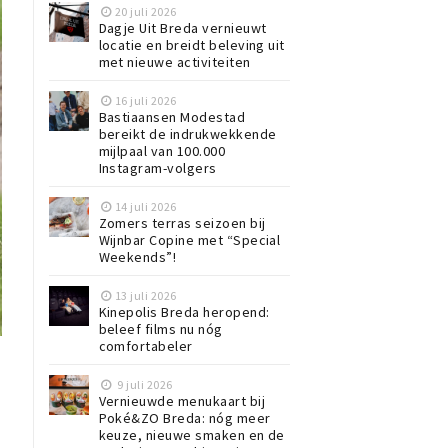
20 juli 2026
Dagje Uit Breda vernieuwt
locatie en breidt beleving uit
met nieuwe activiteiten
16 juli 2026
Bastiaansen Modestad
bereikt de indrukwekkende
mijlpaal van 100.000
Instagram-volgers
14 juli 2026
Zomers terras seizoen bij
Wijnbar Copine met “Special
Weekends”!
13 juli 2026
Kinepolis Breda heropend:
beleef films nu nóg
comfortabeler
9 juli 2026
Vernieuwde menukaart bij
Poké&ZO Breda: nóg meer
keuze, nieuwe smaken en de