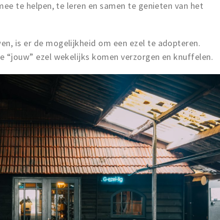
 mee te helpen, te leren en samen te genieten van het
en, is er de mogelijkheid om een ezel te adopteren.
je “jouw” ezel wekelijks komen verzorgen en knuffelen.