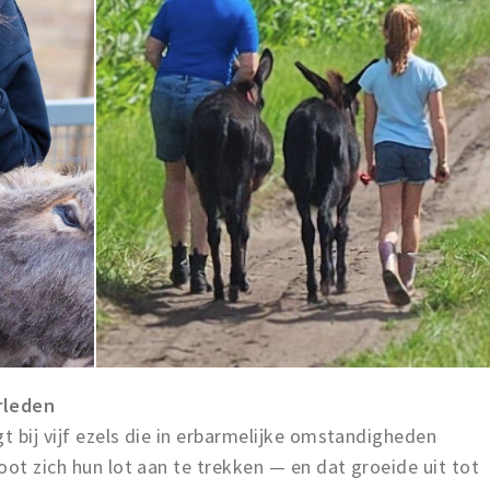
rleden
t bij vijf ezels die in erbarmelijke omstandigheden
oot zich hun lot aan te trekken — en dat groeide uit tot