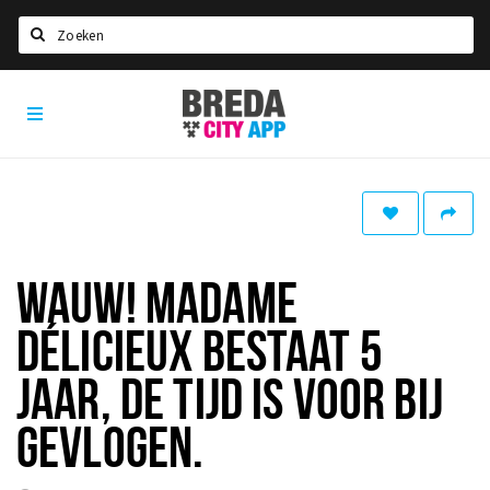
Zoeken
Breda
Home
City
App
Agenda
Deals
Party pics
Nieuws, interviews & blogs
WAUW! MADAME
Eten
DÉLICIEUX BESTAAT 5
Drinken
JAAR, DE TIJD IS VOOR BIJ
Slapen
GEVLOGEN.
Recreatief
Winkels