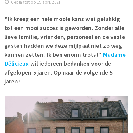
Geplaatst op 19 april 2021
Winkelgebieden
Parkeren
"
Ik kreeg een hele mooie kans wat gelukkig
tot een mooi succes is geworden. Zonder alle
Bezienswaardigheden
lieve familie, vrienden, personeel en de vaste
Musea, theaters & podia
gasten hadden we deze mijlpaal niet zo weg
Uitjes & activiteiten
kunnen zetten. Ik ben enorm trots!"
Madame
Toeristische routes
Délicieux
wil
iedereen bedanken voor de
Natuurgebieden
afgelopen 5 jaren. Op naar de volgende 5
jaren!
Baroniepoorten
Sport
Privacy
Inloggen