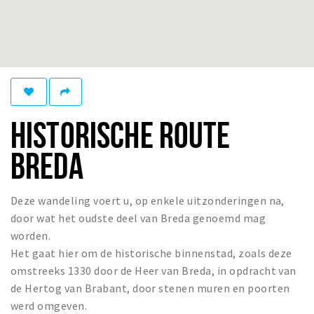
Winkelgebieden
Parkeren
Bezienswaardigheden
Musea, theaters & podia
HISTORISCHE ROUTE
Uitjes & activiteiten
Toeristische routes
BREDA
Natuurgebieden
Baroniepoorten
Deze wandeling voert u, op enkele uitzonderingen na,
Sport
door wat het oudste deel van Breda genoemd mag
worden.
Privacy
Het gaat hier om de historische binnenstad, zoals deze
omstreeks 1330 door de Heer van Breda, in opdracht van
Inloggen
de Hertog van Brabant, door stenen muren en poorten
werd omgeven.