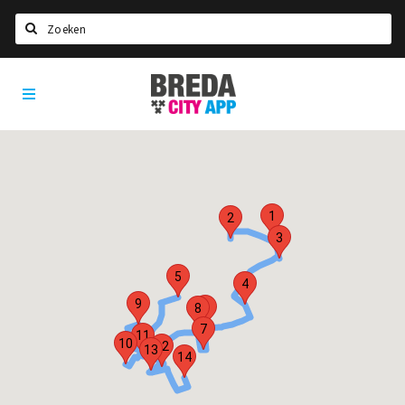
Zoeken
Breda
Home
City
App
Agenda
Deals
Party pics
1
Nieuws, interviews & blogs
2
3
Eten
5
4
Drinken
9
6
8
Slapen
7
11
10
12
13
Recreatief
14
Winkels