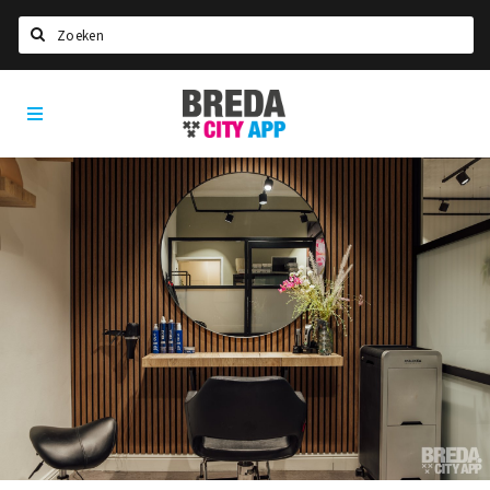
Zoeken
Breda
Home
City
App
Agenda
Deals
Party pics
Nieuws, interviews & blogs
Eten
Drinken
Slapen
Recreatief
Winkels