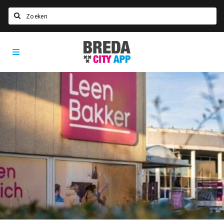
Zoeken
Breda
Home
City
App
Agenda
Deals
Party pics
Nieuws, interviews & blogs
Eten
Drinken
Slapen
Recreatief
Winkels