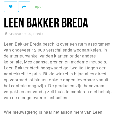
open
Winkelgebieden
Parkeren
LEEN BAKKER BREDA
Bezienswaardigheden
Kruisvoort 90
,
Breda
Musea, theaters & podia
Leen Bakker Breda beschikt over een ruim assortiment
Uitjes & activiteiten
van ongeveer 12.000 verschillende woonartikelen. In
Toeristische routes
de interieurwinkel vinden klanten onder andere
koloniale, Mexicaanse, grenen en moderne meubels.
Natuurgebieden
Leen Bakker biedt hoogwaardige kwaliteit tegen een
Baroniepoorten
aantrekkelijke prijs. Bij de winkel is bijna alles direct
Sport
op voorraad, of binnen enkele dagen leverbaar vanuit
het centrale magazijn. De producten zijn handzaam
verpakt en eenvoudig zelf thuis te monteren met behulp
Privacy
van de meegeleverde instructies.
Inloggen
Wie nieuwsgierig is naar het assortiment van Leen