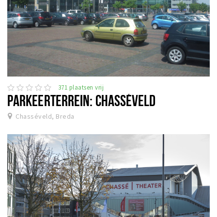
371 plaatsen vrij
PARKEERTERREIN: CHASSÉVELD
Chasséveld, Breda