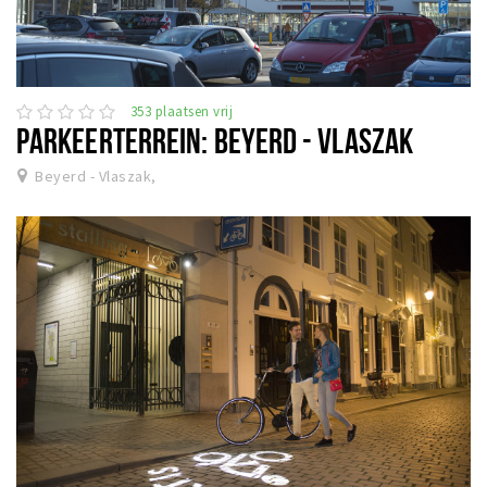
353 plaatsen vrij
PARKEERTERREIN: BEYERD - VLASZAK
Beyerd - Vlaszak,