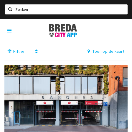
Zoeken
Breda
Home
City
App
Agenda
Filter
Toon op de kaart
Deals
Party pics
Nieuws, interviews & blogs
Eten
Drinken
Slapen
Recreatief
Winkels