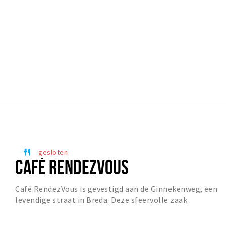
gesloten
restaurant
CAFÉ RENDEZVOUS
Café RendezVous is gevestigd aan de Ginnekenweg, een
levendige straat in Breda. Deze sfeervolle zaak
combineert de charme van een Frans café met Griek...