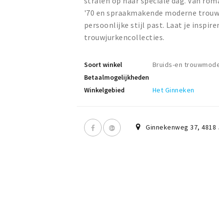
stralen op haar speciale dag. Van roma
'70 en spraakmakende moderne trouwjurk
persoonlijke stijl past. Laat je inspi
trouwjurkencollecties.
Soort winkel
Bruids-en trouwmod
Betaalmogelijkheden
Winkelgebied
Het Ginneken
Ginnekenweg 37
,
4818 