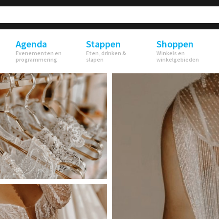
Agenda
Stappen
Shoppen
Evenementen en
Eten, drinken &
Winkels en
programmering
slapen
winkelgebieden