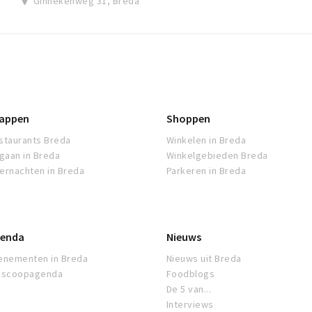
Ginnekenweg 31, Breda
appen
Shoppen
staurants Breda
Winkelen in Breda
tgaan in Breda
Winkelgebieden Breda
ernachten in Breda
Parkeren in Breda
enda
Nieuws
enementen in Breda
Nieuws uit Breda
oscoopagenda
Foodblogs
De 5 van...
Interviews