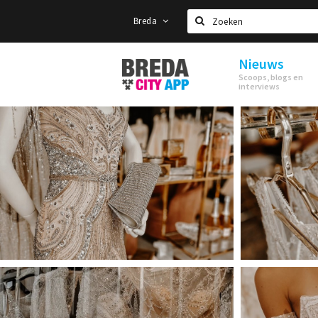
Breda
Zoeken
Nieuws
Stappen
Scoops, blogs en
&
interviews
Shoppen
Breda