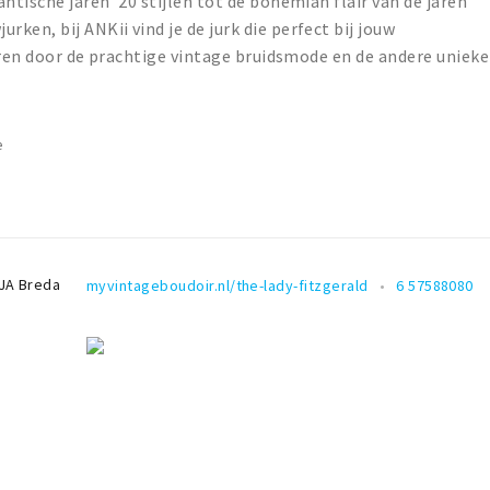
ntische jaren '20 stijlen tot de bohemian flair van de jaren
en, bij ANKii vind je de jurk die perfect bij jouw
reren door de prachtige vintage bruidsmode en de andere unieke
e
JA
Breda
myvintageboudoir.nl/the-lady-fitzgerald
6 57588080