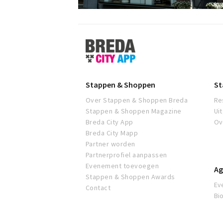
Stappen
&
Shoppen
Breda
Stappen & Shoppen
St
Over Stappen & Shoppen Breda
Re
Stappen & Shoppen Magazine
Ui
Breda City App
Ov
Breda City Mapp
Partner worden
Partnerprofiel aanpassen
Evenement toevoegen
Ag
Stappen & Shoppen Awards
Ev
Contact
Bi