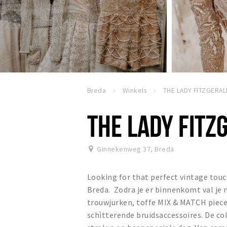
Breda
Winkels
THE LADY FITZGERAL
THE LADY FITZ
Ginnekenweg 37
,
Breda
Looking for that perfect vintage touch
Breda. Zodra je er binnenkomt val je 
trouwjurken, toffe MIX & MATCH piece
schìtterende bruidsaccessoires. De co