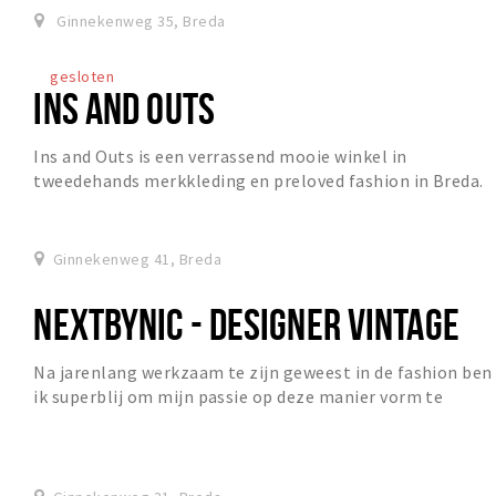
Ginnekenweg 35, Breda
gesloten
INS AND OUTS
Ins and Outs is een verrassend mooie winkel in
tweedehands merkkleding en preloved fashion in Breda.
In deze overzichtelijke en zorgvuldig georganisee...
Ginnekenweg 41, Breda
NEXTBYNIC - DESIGNER VINTAGE
Na jarenlang werkzaam te zijn geweest in de fashion ben
ik superblij om mijn passie op deze manier vorm te
mogen gaan geven. Bij NEXT BY NIC vind je...