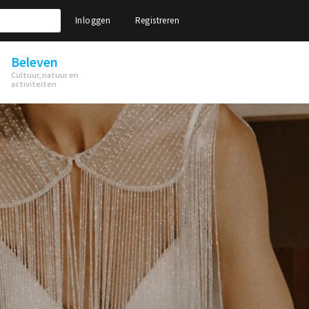
Inloggen
Registreren
Beleven
Cultuur, natuur en
activiteiten