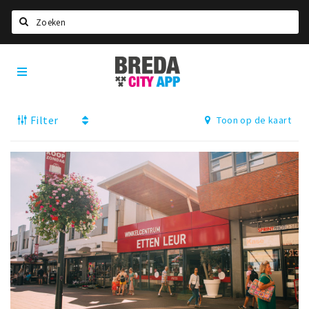
Zoeken
Breda
Home
City
App
Agenda
Filter
Toon op de kaart
Deals
Party pics
Nieuws, interviews & blogs
Eten
Drinken
Slapen
Recreatief
Winkels