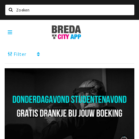
Zoeken
Breda
Home
City
App
Agenda
Filter
Deals
Party pics
Nieuws, interviews & blogs
Eten
Drinken
Slapen
Recreatief
Winkels