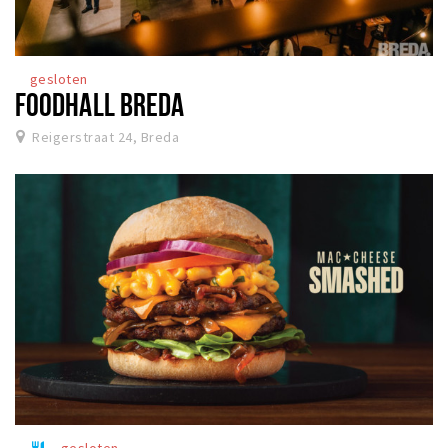
gesloten
FOODHALL BREDA
Reigerstraat 24, Breda
gesloten
restaurant