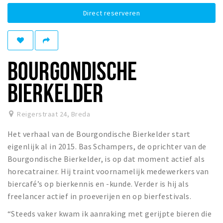
Winkelgebieden
Direct reserveren
Parkeren
Bezienswaardigheden
BOURGONDISCHE
Musea, theaters & podia
BIERKELDER
Uitjes & activiteiten
Toeristische routes
Reigerstraat 24
,
Breda
Natuurgebieden
Het verhaal van de Bourgondische Bierkelder start
Baroniepoorten
eigenlijk al in 2015. Bas Schampers, de oprichter van de
Sport
Bourgondische Bierkelder, is op dat moment actief als
horecatrainer. Hij traint voornamelijk medewerkers van
Privacy
biercafé’s op bierkennis en -kunde. Verder is hij als
freelancer actief in proeverijen en op bierfestivals.
Inloggen
“Steeds vaker kwam ik aanraking met gerijpte bieren die