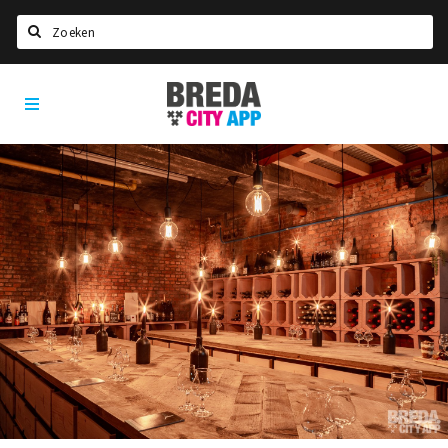
Zoeken
Breda
Home
City
App
Agenda
Deals
Party pics
Nieuws, interviews & blogs
Eten
Drinken
Slapen
Recreatief
Winkels