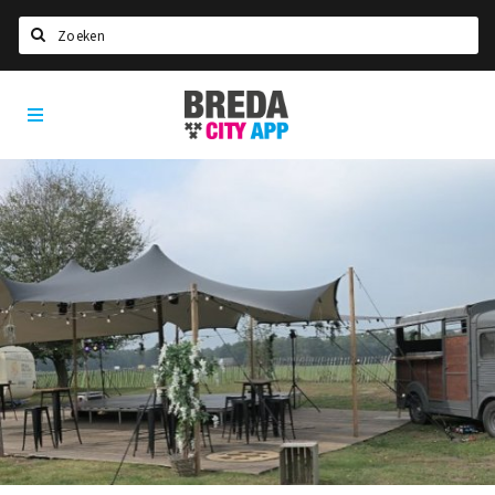
Zoeken
Breda
Home
City
App
Agenda
Deals
Party pics
Nieuws, interviews & blogs
Eten
Drinken
Slapen
Recreatief
Winkels