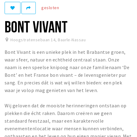
gesloten
Winkelgebieden
Parkeren
BONT VIVANT
Bezienswaardigheden
Hoogstratensebaan 14
,
Baarle-Nassau
Musea, theaters & podia
Bont Vivant is een unieke plek in het Brabantse groen,
Uitjes & activiteiten
waar sfeer, natuur en echtheid centraal staan. Onze
Toeristische routes
naam is een speelse knipoog naar onze familienaam ‘De
Natuurgebieden
Bont’ en het Franse bon vivant – de levensgenieter pur
sang. En precies dát is wat wij willen bieden: een plek
Baroniepoorten
waar je volop mag genieten van het leven.
Sport
Wij geloven dat de mooiste herinneringen ontstaan op
Privacy
plekken die écht raken. Daarom creëren we geen
standaard feestzaal, maar een karaktervolle
Inloggen
evenementenlocatie waar mensen kunnen verbinden,
onthaasten en het leven op hun eigen manier vieren. Met