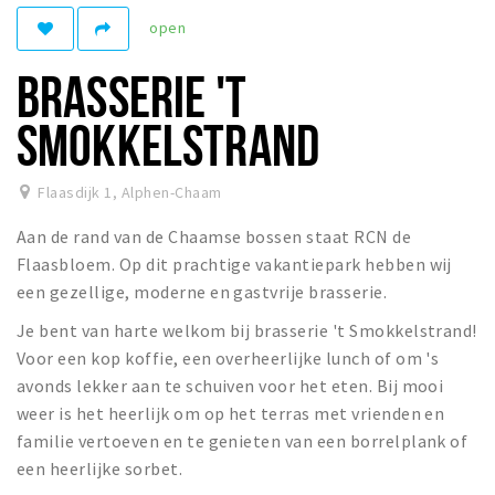
open
Winkelgebieden
Parkeren
BRASSERIE 'T
Bezienswaardigheden
SMOKKELSTRAND
Musea, theaters & podia
Uitjes & activiteiten
Flaasdijk 1
,
Alphen-Chaam
Toeristische routes
Aan de rand van de Chaamse bossen staat RCN de
Natuurgebieden
Flaasbloem. Op dit prachtige vakantiepark hebben wij
een gezellige, moderne en gastvrije brasserie.
Baroniepoorten
Je bent van harte welkom bij brasserie 't Smokkelstrand!
Sport
Voor een kop koffie, een overheerlijke lunch of om 's
avonds lekker aan te schuiven voor het eten. Bij mooi
Privacy
weer is het heerlijk om op het terras met vrienden en
familie vertoeven en te genieten van een borrelplank of
Inloggen
een heerlijke sorbet.