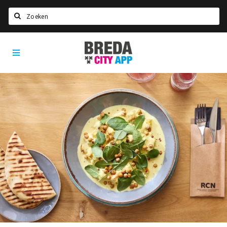
Zoeken
Breda
Home
City
App
Agenda
Deals
Party pics
Nieuws, interviews & blogs
Eten
Drinken
Slapen
Recreatief
Winkels