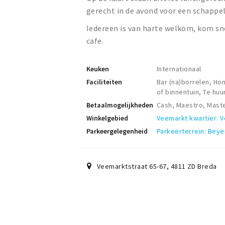
gerecht in de avond voor een schappeli
Iedereen is van harte welkom, kom sne
cafe.
Keuken
Internationaal
Faciliteiten
Bar (na)borrelen, Ho
of binnentuin, Te hu
Betaalmogelijkheden
Cash, Maestro, Maste
Winkelgebied
Veemarkt kwartier: 
Parkeergelegenheid
Parkeerterrein: Beye
Veemarktstraat 65-67
,
4811 ZD
Breda