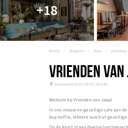
+18
Breda
Stappen
Eten
Vrienden
VRIENDEN VAN 
Veemarktstraat 65-67
,
Breda
Welkom bij Vrienden van Jaap!
In ons mooie en gezellige cafe aan de
kop koffie, lekkere lunch of gezellige
Op de kaart staan diverse lunchgere