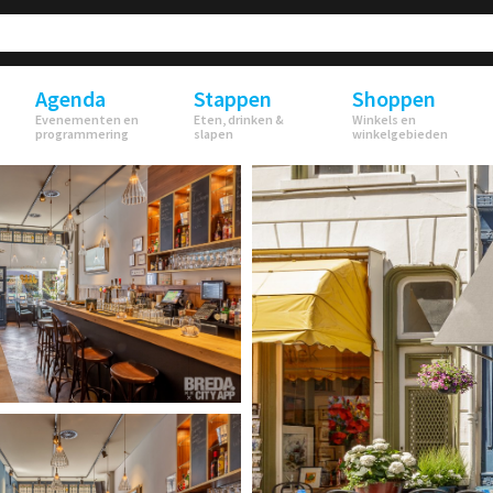
Agenda
Stappen
Shoppen
Evenementen en
Eten, drinken &
Winkels en
programmering
slapen
winkelgebieden