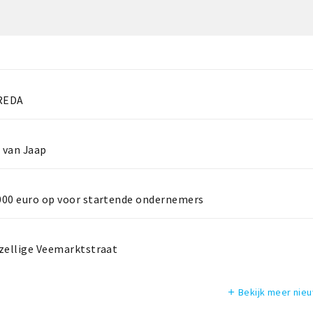
REDA
n van Jaap
.000 euro op voor startende ondernemers
ezellige Veemarktstraat
Bekijk meer nie
add