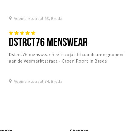
Veemarktstraat 63, Breda
DSTRCT76 MENSWEAR
Dstrct76 menswear heeft zojuist haar deuren geopend
aan de Veemarktstraat - Groen Poort in Breda
Veemarktstraat 74, Breda
appen
Shoppen