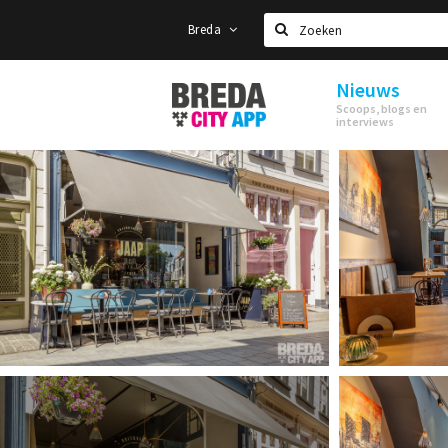
Breda
Zoeken
Nieuws
Stappen
Scoops, blogs en
&
interviews
Shoppen
Breda