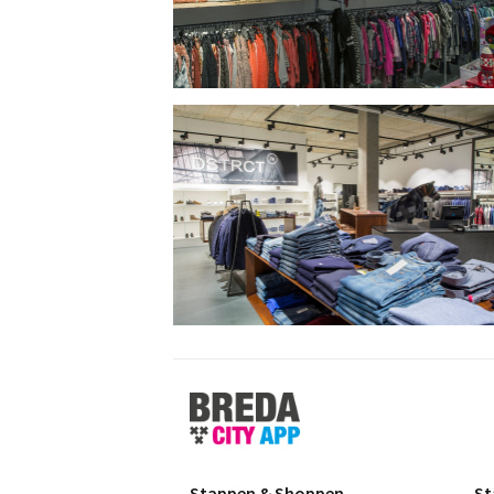
Stappen
&
Shoppen
Breda
Stappen & Shoppen
St