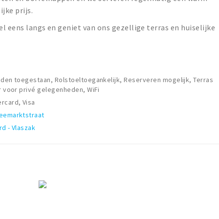
jke prijs.
l eens langs en geniet van ons gezellige terras en huiselijke
nden toegestaan, Rolstoeltoegankelijk, Reserveren mogelijk, Terras
ur voor privé gelegenheden, WiFi
rcard, Visa
Veemarktstraat
rd - Vlaszak