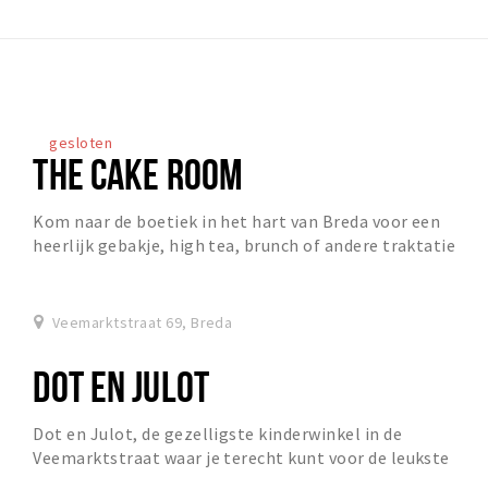
gesloten
THE CAKE ROOM
Kom naar de boetiek in het hart van Breda voor een
heerlijk gebakje, high tea, brunch of andere traktatie
(ook to go).
Veemarktstraat 69, Breda
DOT EN JULOT
Dot en Julot, de gezelligste kinderwinkel in de
Veemarktstraat waar je terecht kunt voor de leukste
kleding tot en met maat 152. Daarnaast hebben we o...