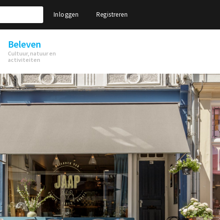
Inloggen
Registreren
Beleven
Cultuur, natuur en
activiteiten