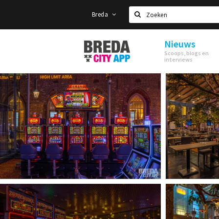
Breda
Zoeken
Nieuws
Stappen
Scoops, blogs en
&
interviews
Shoppen
Breda