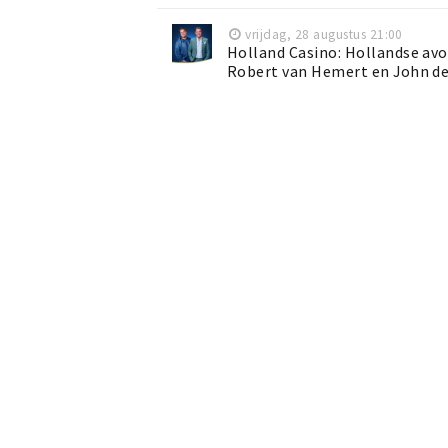
vrijdag, 28 augustus 21:00
Holland Casino: Hollandse av
Robert van Hemert en John de