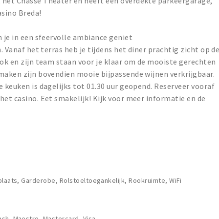
 het Chassé Theater en heeft een overdekte parkeergarage,
asino Breda!
n je in een sfeervolle ambiance geniet
. Vanaf het terras heb je tijdens het diner prachtig zicht op d
kok en zijn team staan voor je klaar om de mooiste gerechten
maken zijn bovendien mooie bijpassende wijnen verkrijgbaar.
e keuken is dagelijks tot 01.30 uur geopend. Reserveer vooraf
het casino. Eet smakelijk! Kijk voor meer informatie en de
plaats, Garderobe, Rolstoeltoegankelijk, Rookruimte, WiFi
sh, Maestro, Mastercard, Visa