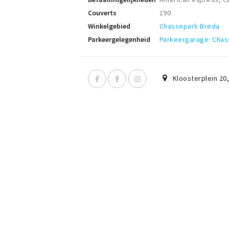
Couverts
190
Winkelgebied
Chassepark Breda
Parkeergelegenheid
Parkeergarage: Chas
Kloosterplein 20