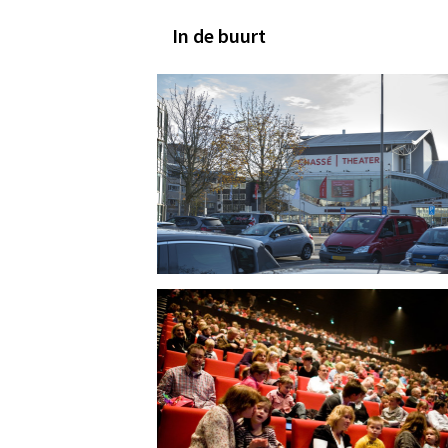
In de buurt