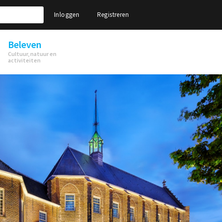
Inloggen
Registreren
Beleven
Cultuur, natuur en
activiteiten