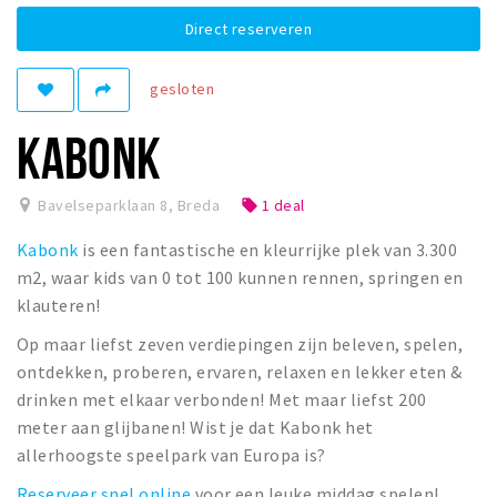
Winkelgebieden
Direct reserveren
Parkeren
gesloten
Bezienswaardigheden
KABONK
Musea, theaters & podia
Uitjes & activiteiten
Bavelseparklaan 8
,
Breda
1 deal
local_offer
Toeristische routes
Kabonk
is een fantastische en kleurrijke plek van 3.300
Natuurgebieden
m2, waar kids van 0 tot 100 kunnen rennen, springen en
Baroniepoorten
klauteren!
Sport
Op maar liefst zeven verdiepingen zijn beleven, spelen,
ontdekken, proberen, ervaren, relaxen en lekker eten &
Privacy
drinken met elkaar verbonden! Met maar liefst 200
meter aan glijbanen! Wist je dat Kabonk het
Inloggen
allerhoogste speelpark van Europa is?
Reserveer snel online
voor een leuke middag spelen!