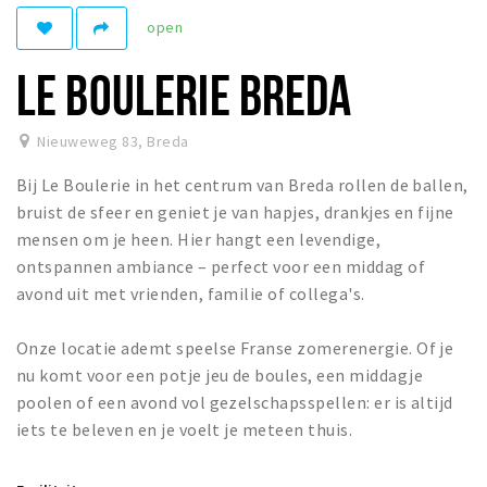
open
Winkelgebieden
Parkeren
LE BOULERIE BREDA
Bezienswaardigheden
Nieuweweg 83
,
Breda
Musea, theaters & podia
Bij Le Boulerie in het centrum van Breda rollen de ballen,
Uitjes & activiteiten
bruist de sfeer en geniet je van hapjes, drankjes en fijne
Toeristische routes
mensen om je heen. Hier hangt een levendige,
Natuurgebieden
ontspannen ambiance – perfect voor een middag of
avond uit met vrienden, familie of collega's.
Baroniepoorten
Sport
Onze locatie ademt speelse Franse zomerenergie. Of je
nu komt voor een potje jeu de boules, een middagje
Privacy
poolen of een avond vol gezelschapsspellen: er is altijd
iets te beleven en je voelt je meteen thuis.
Inloggen