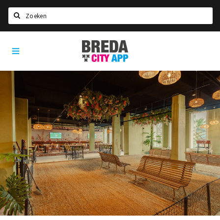
Zoeken
Breda
Home
City
App
Agenda
Deals
Party pics
Nieuws, interviews & blogs
Eten
Drinken
Slapen
Recreatief
Winkels