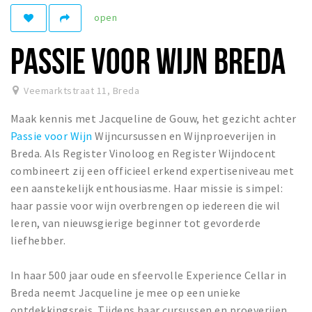
open
Winkelgebieden
Parkeren
PASSIE VOOR WIJN BREDA
Bezienswaardigheden
Veemarktstraat 11
,
Breda
Musea, theaters & podia
Maak kennis met Jacqueline de Gouw, het gezicht achter
Uitjes & activiteiten
Passie voor Wijn
Wijncursussen en Wijnproeverijen in
Toeristische routes
Breda. Als Register Vinoloog en Register Wijndocent
Natuurgebieden
combineert zij een officieel erkend expertiseniveau met
een aanstekelijk enthousiasme. Haar missie is simpel:
Baroniepoorten
haar passie voor wijn overbrengen op iedereen die wil
Sport
leren, van nieuwsgierige beginner tot gevorderde
liefhebber.
Privacy
In haar 500 jaar oude en sfeervolle Experience Cellar in
Inloggen
Breda neemt Jacqueline je mee op een unieke
ontdekkingsreis. Tijdens haar cursussen en proeverijen