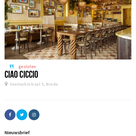
gesloten
restaurant
CIAO CICCIO
Veemarktstraat 5, Breda
Nieuwsbrief