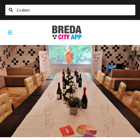
Zoeken
Breda
Home
City
App
Agenda
Deals
Party pics
Nieuws, interviews & blogs
Eten
Drinken
Slapen
Recreatief
Winkels