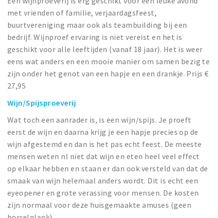
Een wijnproeverij is erg geschikt voor een leuke avond
met vrienden of familie, verjaardagsfeest,
buurtvereniging maar ook als teambuilding bij een
bedrijf. Wijnproef ervaring is niet vereist en het is
geschikt voor alle leeftijden (vanaf 18 jaar). Het is weer
eens wat anders en een mooie manier om samen bezig te
zijn onder het genot van een hapje en een drankje. Prijs €
27,95
Wijn/Spijsproeverij
Wat toch een aanrader is, is een wijn/spijs. Je proeft
eerst de wijn en daarna krijg je een hapje precies op de
wijn afgestemd en dan is het pas echt feest. De meeste
mensen weten nl niet dat wijn en eten heel veel effect
op elkaar hebben en staan er dan ook versteld van dat de
smaak van wijn helemaal anders wordt. Dit is echt een
eyeopener en grote verassing voor mensen. De kosten
zijn normaal voor deze huisgemaakte amuses (geen
borrelplank)