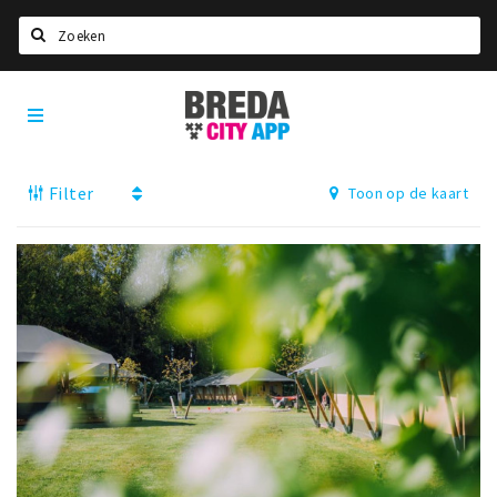
Zoeken
Breda
Home
City
App
Agenda
Filter
Toon op de kaart
Deals
Party pics
Nieuws, interviews & blogs
Eten
Drinken
Slapen
Recreatief
Winkels