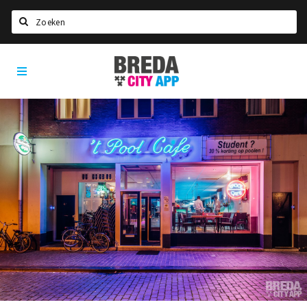
Zoeken
Breda
Home
City
App
Agenda
Deals
Party pics
Nieuws, interviews & blogs
Eten
Drinken
Slapen
Recreatief
Winkels