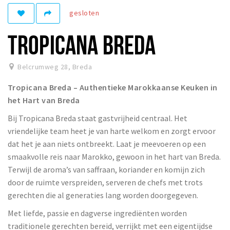
gesloten
Winkelgebieden
Parkeren
TROPICANA BREDA
Bezienswaardigheden
Belcrumweg 28
,
Breda
Musea, theaters & podia
Tropicana Breda – Authentieke Marokkaanse Keuken in
Uitjes & activiteiten
het Hart van Breda
Toeristische routes
Bij Tropicana Breda staat gastvrijheid centraal. Het
Natuurgebieden
vriendelijke team heet je van harte welkom en zorgt ervoor
Baroniepoorten
dat het je aan niets ontbreekt. Laat je meevoeren op een
Sport
smaakvolle reis naar Marokko, gewoon in het hart van Breda.
Terwijl de aroma’s van saffraan, koriander en komijn zich
Privacy
door de ruimte verspreiden, serveren de chefs met trots
gerechten die al generaties lang worden doorgegeven.
Inloggen
Met liefde, passie en dagverse ingrediënten worden
traditionele gerechten bereid, verrijkt met een eigentijdse