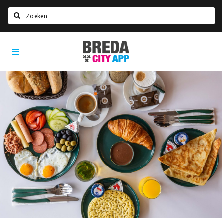
Zoeken
Breda
Home
City
App
Agenda
Deals
Party pics
Nieuws, interviews & blogs
Eten
Drinken
Slapen
Recreatief
Winkels