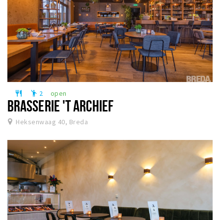
2
open
restaurant
emoji_people
BRASSERIE 'T ARCHIEF
Heksenwaag 40, Breda