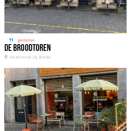
gesloten
restaurant
DE BROODTOREN
Torenstraat 16, Breda