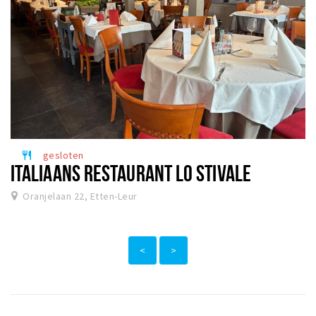
gesloten
restaurant
ITALIAANS RESTAURANT LO STIVALE
Oranjelaan 22, Etten-Leur
<
>