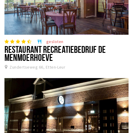
gesloten
restaurant
RESTAURANT RECREATIEBEDRIJF DE
MENMOERHOEVE
Zundertseweg 66, Etten-Leur