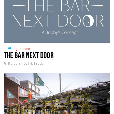
gesloten
restaurant
THE BAR NEXT DOOR
Reigerstraat 4, Breda