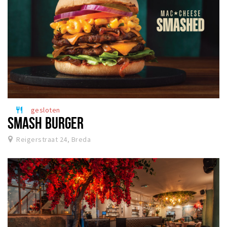
gesloten
restaurant
SMASH BURGER
Reigerstraat 24, Breda