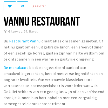
gesloten
Winkelgebieden
Parkeren
VANNU RESTAURANT
Bezienswaardigheden
Gilzeweg 24
,
Bavel
Musea, theaters & podia
Bij
Restaurant Vannu
draait alles om samen genieten. Of
Uitjes & activiteiten
het nu gaat om een uitgebreide lunch, een sfeervol diner
Toeristische routes
of een gezellige borrel, gasten zijn van harte welkom om
Natuurgebieden
te ontspannen in een warme en gastvrije omgeving.
Baroniepoorten
De menukaart
biedt een gevarieerd aanbod aan
Sport
smaakvolle gerechten, bereid met verse ingrediënten en
oog voor kwaliteit. Van vertrouwde klassiekers tot
Privacy
verrassende seizoensspecials: er is voor ieder wat wils.
Ook liefhebbers van een goed glas wijn of een verfrissend
drankje kunnen hun hart ophalen met een zorgvuldig
Inloggen
samengesteld drankenassortiment.