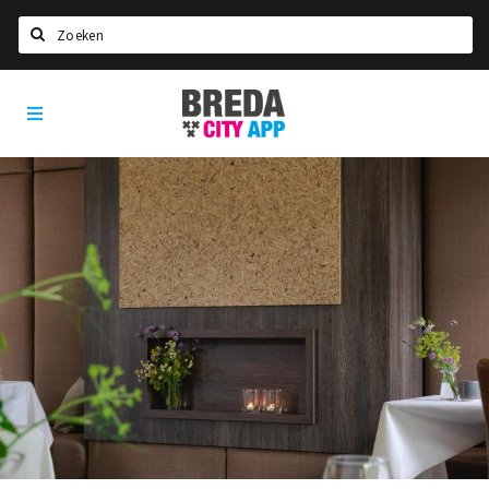
Zoeken
Breda
Home
City
App
Agenda
Deals
Party pics
Nieuws, interviews & blogs
Eten
Drinken
Slapen
Recreatief
Winkels