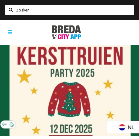
Zoeken
Breda
Home
City
App
Agenda
Deals
Party pics
Nieuws, interviews & blogs
Eten
Drinken
Slapen
Recreatief
Winkels