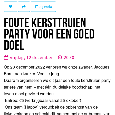
Winkelgebieden
Agenda
event
Parkeren
FOUTE KERSTTRUIEN
Bezienswaardigheden
PARTY VOOR EEN GOED
Musea, theaters & podia
DOEL
Uitjes & activiteiten
Toeristische routes
vrijdag, 12 december
20:30
Natuurgebieden
Op 20 december 2022 verloren wij onze zwager, Jacques
Baroniepoorten
Born, aan kanker. Veel te jong.
Sport
Daarom organiseren we dit jaar een foute kersttruien party
ter ere van hem – met één duidelijke boodschap: het
Privacy
leven moet gevierd worden.
Entree: €5 (verkrijgbaar vanaf 25 oktober)
Inloggen
Ons team (Happy) verdubbelt de opbrengst van de
ticketverkoop en schenkt dit, samen met de opbrengst van