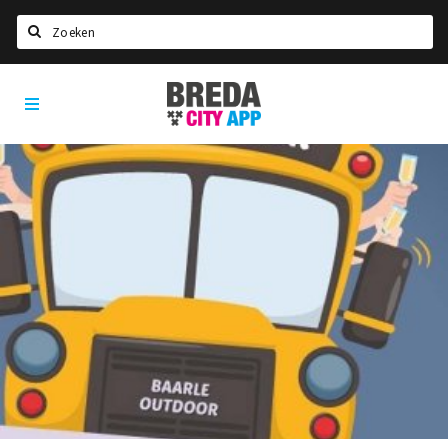
Zoeken
Breda
Home
City
App
Agenda
Deals
Party pics
Nieuws, interviews & blogs
Eten
Drinken
Slapen
Recreatief
Winkels