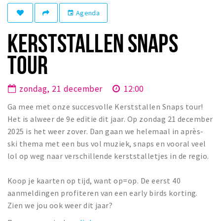
Winkelgebieden
Agenda
event
Parkeren
KERSTSTALLEN SNAPS
Bezienswaardigheden
TOUR
Musea, theaters & podia
Uitjes & activiteiten
zondag, 21 december
12:00
Toeristische routes
Ga mee met onze succesvolle Kerststallen Snaps tour!
Natuurgebieden
Het is alweer de 9e editie dit jaar. Op zondag 21 december
2025 is het weer zover. Dan gaan we helemaal in après-
Baroniepoorten
ski thema met een bus vol muziek, snaps en vooral veel
Sport
lol op weg naar verschillende kerststalletjes in de regio.
Privacy
Koop je kaarten op tijd, want op=op. De eerst 40
aanmeldingen profiteren van een early birds korting.
Inloggen
Zien we jou ook weer dit jaar?