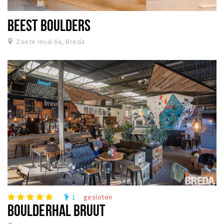
BEEST BOULDERS
Zoete Inval 6a, Breda
1
gesloten
emoji_people
BOULDERHAL BRUUT