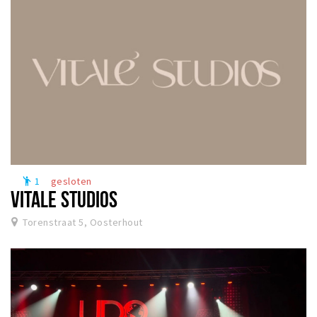
1
gesloten
emoji_people
VITALE STUDIOS
Torenstraat 5, Oosterhout