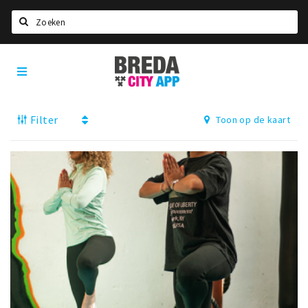
Zoeken
Breda
Home
City
App
Agenda
Filter
Toon op de kaart
Deals
Party pics
Nieuws, interviews & blogs
Eten
Drinken
Slapen
Recreatief
Winkels