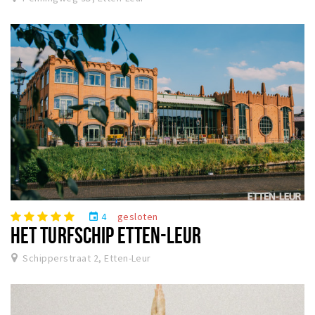
4
gesloten
event
HET TURFSCHIP ETTEN-LEUR
Schipperstraat 2, Etten-Leur