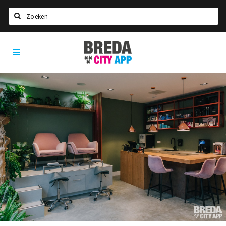
Zoeken
Breda
Home
City
App
Agenda
Deals
Party pics
Nieuws, interviews & blogs
Eten
Drinken
Slapen
Recreatief
Winkels