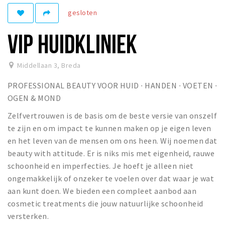
gesloten
Winkelgebieden
Parkeren
VIP HUIDKLINIEK
Bezienswaardigheden
Middellaan 3
,
Breda
Musea, theaters & podia
PROFESSIONAL BEAUTY VOOR HUID ∙ HANDEN ∙ VOETEN ∙
Uitjes & activiteiten
OGEN & MOND
Toeristische routes
Zelfvertrouwen is de basis om de beste versie van onszelf
Natuurgebieden
te zijn en om impact te kunnen maken op je eigen leven
Baroniepoorten
en het leven van de mensen om ons heen. Wij noemen dat
Sport
beauty with attitude. Er is niks mis met eigenheid, rauwe
schoonheid en imperfecties. Je hoeft je alleen niet
Privacy
ongemakkelijk of onzeker te voelen over dat waar je wat
aan kunt doen. We bieden een compleet aanbod aan
cosmetic treatments die jouw natuurlijke schoonheid
Inloggen
versterken.