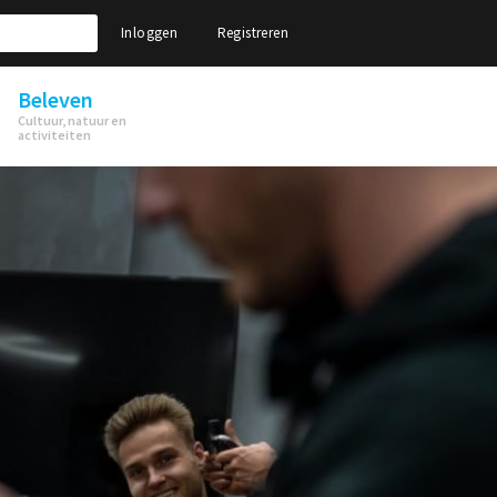
Inloggen
Registreren
Beleven
Cultuur, natuur en
activiteiten