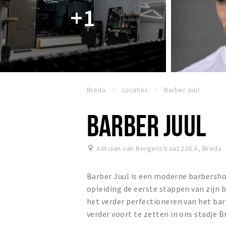
+1
Breda
Locaties
Barber Juul
BARBER JUUL
Adriaan van Bergenstraat 220 A
,
Breda
Barber Juul is een moderne barbershop
opleiding de eerste stappen van zijn 
het verder perfectioneren van het bar
verder voort te zetten in ons stadje B