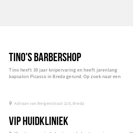
TINO'S BARBERSHOP
Tino heeft 30 jaar knipervaring en heeft jarenlang
kapsalon Picasso in Breda gerund. Op zoek naar een
nieuwe uitdaging is hij met zijn partner Spaans...
Adriaan van Bergenstraat 210, Breda
VIP HUIDKLINIEK