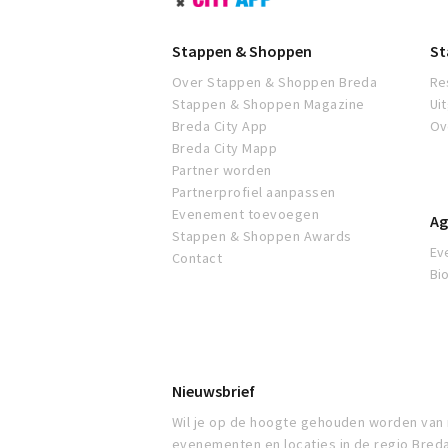
Shoppen
Breda
Stappen & Shoppen
St
Over Stappen & Shoppen Breda
Re
Stappen & Shoppen Magazine
Ui
Breda City App
Ov
Breda City Mapp
Partner worden
Partnerprofiel aanpassen
Evenement toevoegen
Ag
Stappen & Shoppen Awards
Ev
Contact
Bi
Nieuwsbrief
Wil je op de hoogte gehouden worden van
evenementen en locaties in de regio Bred