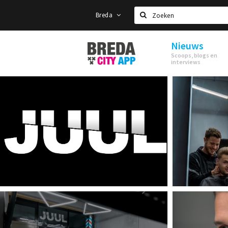
Breda
Zoeken
Nieuws
Stappen
Scoops, blogs en
&
interviews
Shoppen
Breda