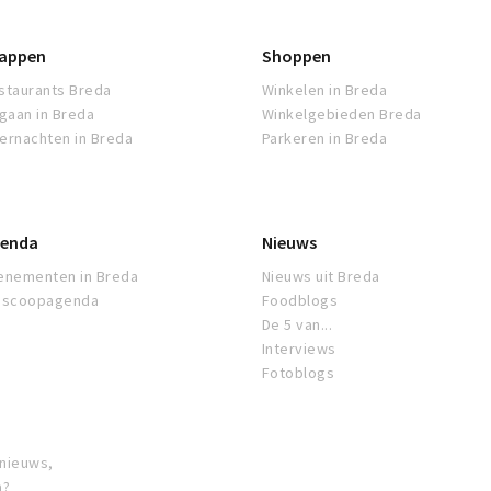
appen
Shoppen
staurants Breda
Winkelen in Breda
tgaan in Breda
Winkelgebieden Breda
ernachten in Breda
Parkeren in Breda
enda
Nieuws
enementen in Breda
Nieuws uit Breda
oscoopagenda
Foodblogs
De 5 van...
Interviews
Fotoblogs
 nieuws,
a?