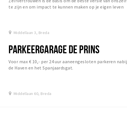
Zelfvertrouwen is de basis om de beste versie van onszelf
te zijn en om impact te kunnen maken op je eigen leven
en het leven van de mensen om ons hee...
Middellaan 3, Breda
PARKEERGARAGE DE PRINS
Voor max € 10,- per 24 uur aaneengesloten parkeren nabi
de Haven en het Spanjaardsgat.
Middellaan 60, Breda