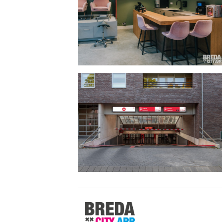
Stappen
&