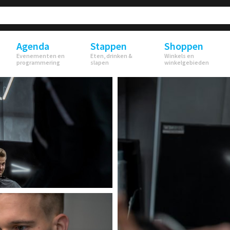
Agenda
Stappen
Shoppen
Evenementen en
Eten, drinken &
Winkels en
programmering
slapen
winkelgebieden