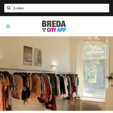
Zoeken
Breda
Home
City
App
Agenda
Deals
Party pics
Nieuws, interviews & blogs
Eten
Drinken
Slapen
Recreatief
Winkels