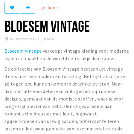
gesloten
Winkelgebieden
Parkeren
BLOESEM VINTAGE
Bezienswaardigheden
Willemstraat 21
,
Breda
Musea, theaters & podia
Bloesem Vintage
verkoopt vintage kleding voor moderne
Uitjes & activiteiten
tijden en maakt zo de wereld een stukje duurzamer.
Toeristische routes
De collecties van Bloesem Vintage bestaan uit vintage
Natuurgebieden
items met een moderne uitstraling. Het lijkt alsof je ze
Baroniepoorten
zó tegen zou kunnen komen in de winkelstraten. Maar
Sport
dan mét alle voordelen van vintage: het zijn unieke
designs, gemaakt van de mooiste stoffen, waar je voor
Privacy
lange tijd plezier van hebt. Denk bijvoorbeeld aan
romantische blousjes met kant, highwaist
spijkerbroeken van stevig katoen, boterzachte leren
Inloggen
jassen en knitwear gemaakt van luxe materialen zoals