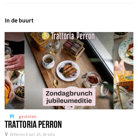
In de buurt
gesloten
restaurant
TRATTORIA PERRON
Willemstraat 29, Breda