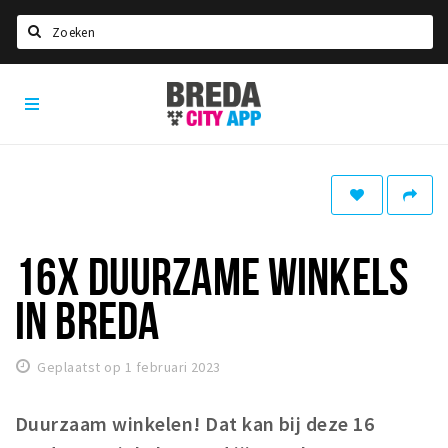
Zoeken
Breda
Home
City
App
Agenda
Deals
Party pics
Nieuws, interviews & blogs
16X DUURZAME WINKELS
Eten
IN BREDA
Drinken
Slapen
Geplaatst op 1 februari 2023
Recreatief
Duurzaam winkelen! Dat kan bij deze 16
Winkels