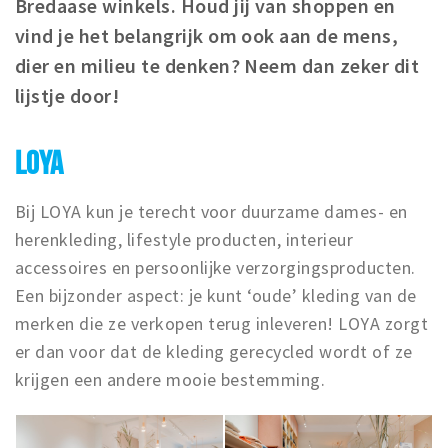
Bredaase winkels. Houd
jij van shoppen en
Winkelgebieden
vind je het belangrijk om ook aan de mens,
Parkeren
dier en milieu te denken? Neem dan zeker dit
lijstje door!
Bezienswaardigheden
Musea, theaters & podia
LOYA
Uitjes & activiteiten
Toeristische routes
Bij LOYA kun je terecht voor duurzame dames- en
herenkleding, lifestyle producten, interieur
Natuurgebieden
accessoires en persoonlijke verzorgingsproducten.
Baroniepoorten
Een bijzonder aspect: je kunt ‘oude’ kleding van de
Sport
merken die ze verkopen terug inleveren! LOYA zorgt
er dan voor dat de kleding gerecycled wordt of ze
Privacy
krijgen een andere mooie bestemming.
Inloggen