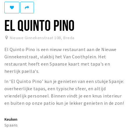
Winkelgebieden
Parkeren
EL QUINTO PINO
Bezienswaardigheden
Nieuwe Ginnekenstraat 10B
,
Breda
Musea, theaters & podia
El Quinto Pino is een nieuw restaurant aan de Nieuwe
Uitjes & activiteiten
Ginnekenstraat, vlakbij het Van Coothplein. Het
Toeristische routes
restaurant heeft een Spaanse kaart met tapa's en
Natuurgebieden
heerlijk paella's.
Baroniepoorten
In ‘El Quinto Pino’ kun je genieten van een stukje Spanje:
Sport
overheerlijke tapas, een typische sfeer, en altijd
vriendelijk personeel. Binnen vindt je een knus interieur
Privacy
en buiten op onze patio kun je lekker genieten in de zon!
Inloggen
Keuken
Spaans