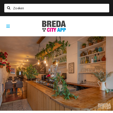
Zoeken
Breda
Home
City
App
Agenda
Deals
Party pics
Nieuws, interviews & blogs
Eten
Drinken
Slapen
Recreatief
Winkels