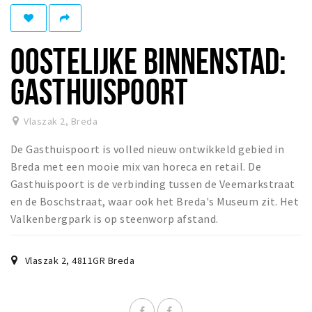
Winkelgebieden
Parkeren
OOSTELIJKE BINNENSTAD:
Bezienswaardigheden
GASTHUISPOORT
Musea, theaters & podia
Uitjes & activiteiten
Vlaszak 2
,
Breda
Toeristische routes
De Gasthuispoort is volled nieuw ontwikkeld gebied in
Natuurgebieden
Breda met een mooie mix van horeca en retail. De
Gasthuispoort is de verbinding tussen de Veemarkstraat
Baroniepoorten
en de Boschstraat, waar ook het Breda's Museum zit. Het
Sport
Valkenbergpark is op steenworp afstand.
Privacy
Vlaszak 2
,
4811GR
Breda
Inloggen