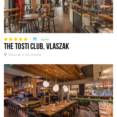
open
restaurant
THE TOSTI CLUB, VLASZAK
Vlaszak 2 A4, Breda