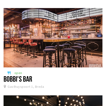
open
restaurant
BOBBI'S BAR
Gasthuyspoort 1, Breda