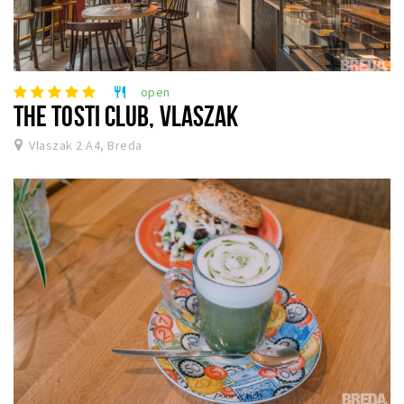
open
restaurant
THE TOSTI CLUB, VLASZAK
Vlaszak 2 A4, Breda