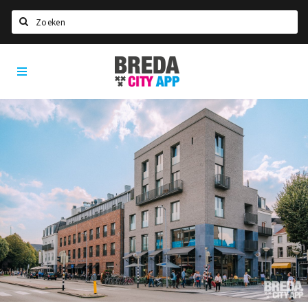
Zoeken
Breda
Home
City
App
Agenda
Deals
Party pics
Nieuws, interviews & blogs
Eten
Drinken
Slapen
Recreatief
Winkels