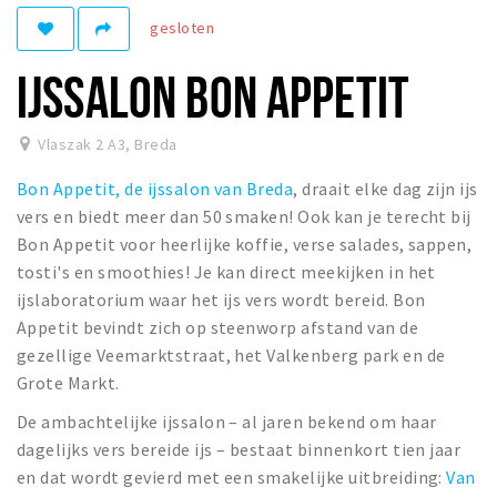
gesloten
Winkelgebieden
Parkeren
IJSSALON BON APPETIT
Bezienswaardigheden
Vlaszak 2 A3
,
Breda
Musea, theaters & podia
Bon Appetit, de ijssalon van Breda
, draait elke dag zijn ijs
Uitjes & activiteiten
vers en biedt meer dan 50 smaken! Ook kan je terecht bij
Toeristische routes
Bon Appetit voor heerlijke koffie, verse salades, sappen,
Natuurgebieden
tosti's en smoothies! Je kan direct meekijken in het
ijslaboratorium waar het ijs vers wordt bereid. Bon
Baroniepoorten
Appetit bevindt zich op steenworp afstand van de
Sport
gezellige Veemarktstraat, het Valkenberg park en de
Grote Markt.
Privacy
De ambachtelijke ijssalon – al jaren bekend om haar
dagelijks vers bereide ijs – bestaat binnenkort tien jaar
Inloggen
en dat wordt gevierd met een smakelijke uitbreiding:
Van