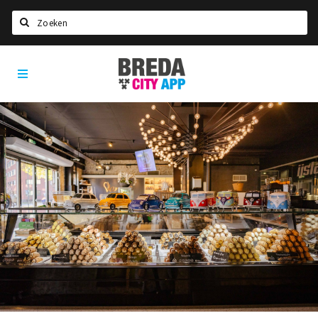
Zoeken
Breda
Home
City
App
Agenda
Deals
Party pics
Nieuws, interviews & blogs
Eten
Drinken
Slapen
Recreatief
Winkels