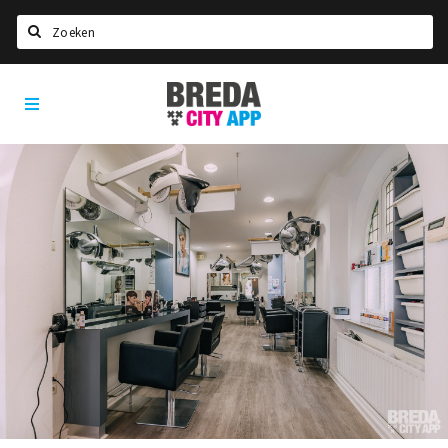
Zoeken
Breda
Home
City
App
Agenda
Deals
Party pics
Nieuws, interviews & blogs
Eten
Drinken
Slapen
Recreatief
Winkels