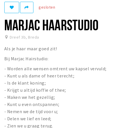
gesloten
Winkelgebieden
Parkeren
MARJAC HAARSTUDIO
Bezienswaardigheden
Dreef 3b
,
Breda
Musea, theaters & podia
Als je haar maar goed zit!
Uitjes & activiteiten
Bij Marjac Hairstudio:
Toeristische routes
Natuurgebieden
- Worden alle wensen omtrent uw kapsel vervuld;
- Kunt u als dame of heer terecht;
Baroniepoorten
- Is de klant koning;
Sport
- Krijgt u altijd koffie of thee;
- Maken we het gezellig;
Privacy
- Kunt u even ontspannen;
- Nemen we de tijd voor u;
Inloggen
- Delen we lief en leed;
- Zien we u graag terug.