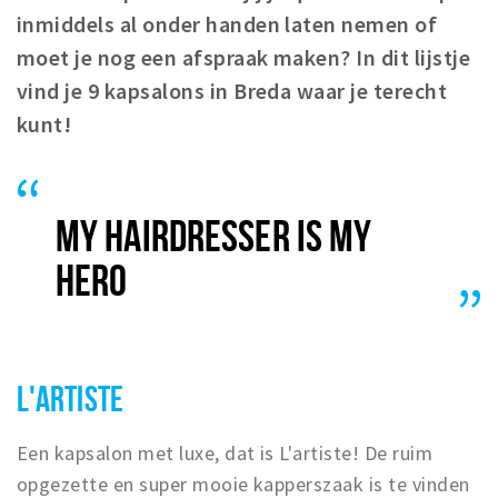
inmiddels al onder handen laten nemen of
Winkelgebieden
moet je nog een afspraak maken? In dit lijstje
Parkeren
vind je 9 kapsalons in Breda waar je terecht
kunt!
Bezienswaardigheden
Musea, theaters & podia
Uitjes & activiteiten
MY HAIRDRESSER IS MY
Toeristische routes
Natuurgebieden
HERO
Baroniepoorten
Sport
L'ARTISTE
Privacy
Een kapsalon met luxe, dat is L'artiste! De ruim
Inloggen
opgezette en super mooie kapperszaak is te vinden