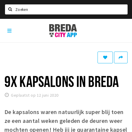
Zoeken
Breda
Home
City
App
Agenda
Deals
Party pics
Nieuws, interviews & blogs
9X KAPSALONS IN BREDA
Eten
Geplaatst op 12 juni 2020
Drinken
Slapen
De kapsalons waren natuurlijk super blij toen
Recreatief
ze een aantal weken geleden de deuren weer
mochten openen! Heb jij je quarantaine kapsel
Winkels