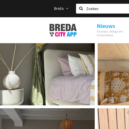
Breda
Zoeken
Nieuws
Stappen
Scoops, blogs en
&
interviews
Shoppen
Breda