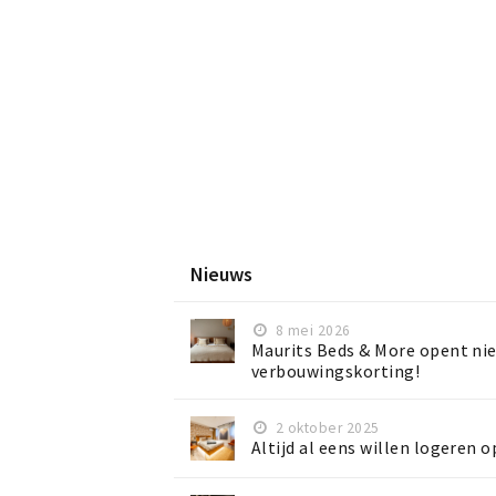
Nieuws
8 mei 2026
Maurits Beds & More opent ni
verbouwingskorting!
2 oktober 2025
Altijd al eens willen logeren o