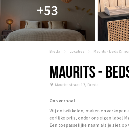
+53
Breda
Locaties
MAURITS - BED
Mauritsstraat 17
,
Breda
Ons verhaal
Wij ontwikkelen, maken en verkopen a
eerlijke prijs, onder ons eigen label 
Een toepasselijke naam als je ziet op 