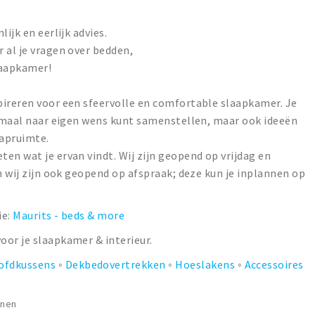
ijk en eerlijk advies.
 al je vragen over bedden,
laapkamer!
pireren voor een sfeervolle en comfortable slaapkamer. Je
lemaal naar eigen wens kunt samenstellen, maar ook ideeën
aapruimte.
en wat je ervan vindt. Wij zijn geopend op vrijdag en
n wij zijn ook geopend op afspraak; deze kun je inplannen op
ie:
Maurits - beds & more
oor je slaapkamer & interieur.
ofdkussens
◦
Dekbedovertrekken
◦
Hoeslakens
◦
Accessoires
onen