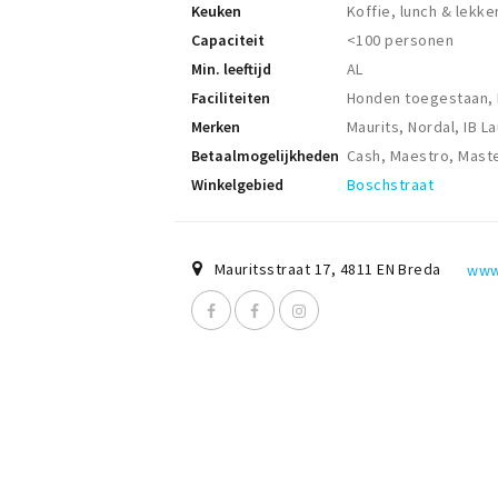
Keuken
Koffie, lunch & lekke
Capaciteit
<100 personen
Min. leeftijd
AL
Faciliteiten
Honden toegestaan, K
Merken
Maurits, Nordal, IB L
Betaalmogelijkheden
Cash, Maestro, Maste
Winkelgebied
Boschstraat
Mauritsstraat 17
,
4811 EN
Breda
www