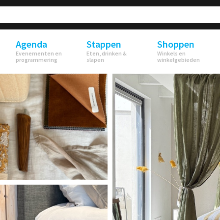
Agenda
Stappen
Shoppen
Evenementen en
Eten, drinken &
Winkels en
programmering
slapen
winkelgebieden