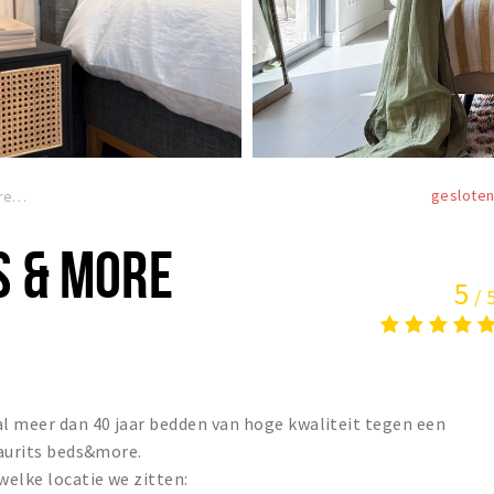
geslote
Maurits - beds & more
S & MORE
5
/ 
l meer dan 40 jaar bedden van hoge kwaliteit tegen een
Maurits beds&more.
welke locatie we zitten: