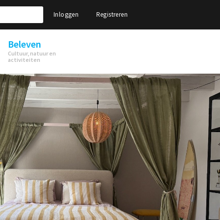
Inloggen
Registreren
Beleven
Cultuur, natuur en
activiteiten