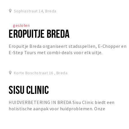
voor iedereen iets bij. Probeert u in ie...
Sophiastraat 14, Breda
gesloten
EROPUITJE BREDA
Eropuitje Breda organiseert stadsspellen, E-Chopper en
E-Step Tours met combi-deals voor elk uitje.
Korte Boschstraat 16 , Breda
SISU CLINIC
HUIDVERBETERING IN BREDA Sisu Clinic biedt een
holistische aanpak voor huidproblemen. Onze
huidtherapeuten stellen aan de hand van jouw
huidconditie e...