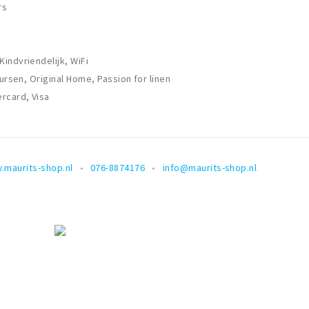
rs
indvriendelijk, WiFi
aursen, Original Home, Passion for linen
rcard, Visa
.maurits-shop.nl
076-8874176
info@maurits-shop.nl