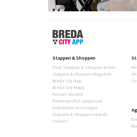
Stappen
&
Shoppen
Breda
Stappen & Shoppen
St
Over Stappen & Shoppen Breda
Re
Stappen & Shoppen Magazine
Ui
Breda City App
Ov
Breda City Mapp
Partner worden
Partnerprofiel aanpassen
Evenement toevoegen
Ag
Stappen & Shoppen Awards
Ev
Contact
Bi