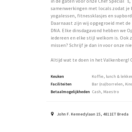
in de gaten voor onze Chef Special´s,
samenwerkingen met locals zodat je b
yogalessen, fitnessklasjes en supbor
Daarnaast zijn wij opgegroeid met de
DNA. Elke dinsdagavond hebben we Op
iedereen en elke stijl welkom is. Ook
missen? Schrijf je dan in voor onze n
Altijd wat te doen in het Valkenberg! 
Keuken
Koffie, lunch & lekke
Faciliteiten
Bar (na)borrelen, Kin
Betaalmogelijkheden
Cash, Maestro
John F. Kennedylaan 15
,
4811ET
Breda