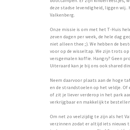
bootcampen. Er zijn kinderfeestjes, w
deze stadse levendigheid, liggen wij..
Valkenberg.
Onze missie is om met het T-Huis hele
zeven dagen per week, de hele dag ge
niet alleen thee ;). We hebben de bes
voor op de wisseltap. We zijn trots op
versgemalen koffie. Hangry? Geen pro
Uiteraard kan je bij ons ook shared di
Neem daarvoor plaats aan de hoge tafe
en de strandstoelen op het veldje. Of
of zit je liever verderop in het park 
verkrijgbaar en makkelijk te bestellen
Om net zo veelzijdig te zijn als het 
verzinnen zodat er altijd iets nieuws 