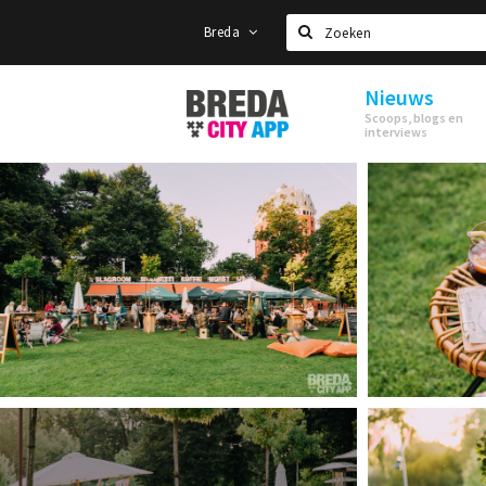
Breda
Zoeken
Nieuws
Stappen
Scoops, blogs en
&
interviews
Shoppen
Breda