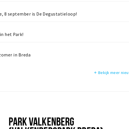
je, 8 september is De Degustatieloop!
in het Park!
 zomer in Breda
Bekijk meer nie
add
PARK VALKENBERG