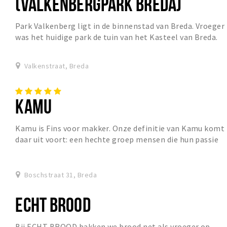
(VALKENBERGPARK BREDA)
Park Valkenberg ligt in de binnenstad van Breda. Vroeger
was het huidige park de tuin van het Kasteel van Breda.
Het park heeft een vijver met een fo...
Valkenstraat, Breda
KAMU
Kamu is Fins voor makker. Onze definitie van Kamu komt
daar uit voort: een hechte groep mensen die hun passie
met elkaar deelt. En dat is ons doel. De...
Boschstraat 31, Breda
ECHT BROOD
Bij ECHT BROOD bakken we brood net als vroeger op