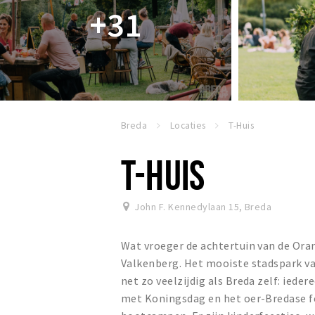
+31
Breda
Locaties
T-Huis
T-HUIS
John F. Kennedylaan 15
,
Breda
Wat vroeger de achtertuin van de Oran
Valkenberg. Het mooiste stadspark van
net zo veelzijdig als Breda zelf: iede
met Koningsdag en het oer-Bredase fes