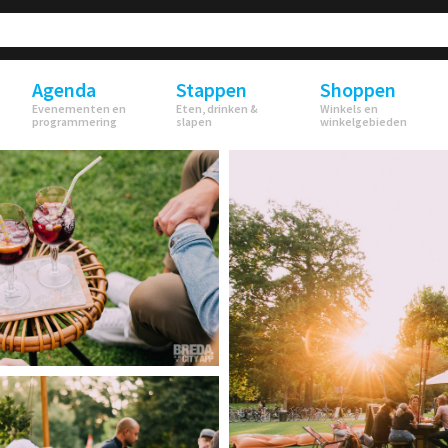
Agenda
Stappen
Shoppen
Evenementen en
Eten, drinken &
Winkels en
programmering
slapen
winkelgebieden