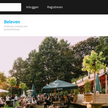
Inloggen
Registreren
Beleven
Cultuur, natuur en
activiteiten