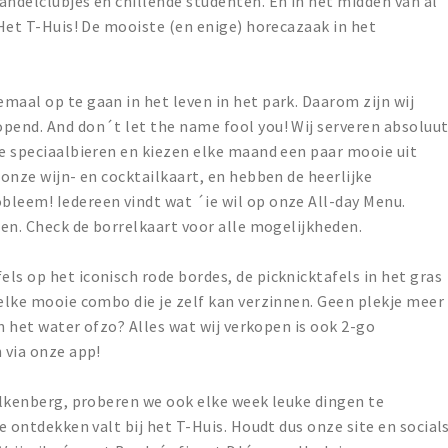
andelclubjes en chillende studenten. En in het midden van al
 Het T-Huis! De mooiste (en enige) horecazaak in het
maal op te gaan in het leven in het park. Daarom zijn wij
opend. And don´t let the name fool you! Wij serveren absoluu
te speciaalbieren en kiezen elke maand een paar mooie uit
 onze wijn- en cocktailkaart, en hebben de heerlijke
bleem! Iedereen vindt wat ´ie wil op onze All-day Menu.
nen. Check de borrelkaart voor alle mogelijkheden.
ls op het iconisch rode bordes, de picknicktafels in het gras
 elke mooie combo die je zelf kan verzinnen. Geen plekje meer
aan het water ofzo? Alles wat wij verkopen is ook 2-go
 via onze app!
Valkenberg, proberen we ook elke week leuke dingen te
te ontdekken valt bij het T-Huis. Houdt dus onze site en social