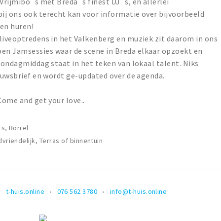
 Vrijmibo´s met Breda´s finest DJ´s, en allerlei
ij ons ook terecht kan voor informatie over bijvoorbeeld
den huren!
 liveoptredens in het Valkenberg en muziek zit daarom in ons
en Jamsessies waar de scene in Breda elkaar opzoekt en
 zondagmiddag staat in het teken van lokaal talent. Niks
ieuwsbrief en wordt ge-updated over de agenda.
Come and get your love..
rs, Borrel
dvriendelijk, Terras of binnentuin
t-huis.online
076 562 3780
info@t-huis.online