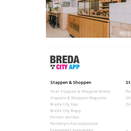
Stappen
&
Shoppen
Breda
Stappen & Shoppen
St
Over Stappen & Shoppen Breda
Re
Stappen & Shoppen Magazine
Ui
Breda City App
Ov
Breda City Mapp
Partner worden
Partnerprofiel aanpassen
Evenement toevoegen