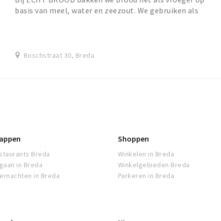
basis van meel, water en zeezout. We gebruiken als
rijsmiddel een eigengemaakte desem. Desem is een...
Boschstraat 30, Breda
appen
Shoppen
staurants Breda
Winkelen in Breda
tgaan in Breda
Winkelgebieden Breda
ernachten in Breda
Parkeren in Breda