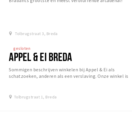
Brabants grootste en meest verbluffende arcadehal!
Tolbrugstraat 3, Breda
gesloten
APPEL & EI BREDA
Sommigen beschrijven winkelen bij Appel & Ei als
schatzoeken, anderen als een verslaving. Onze winkel is
straks gevuld met een constant wisselend asso...
Tolbrugstraat 1, Breda