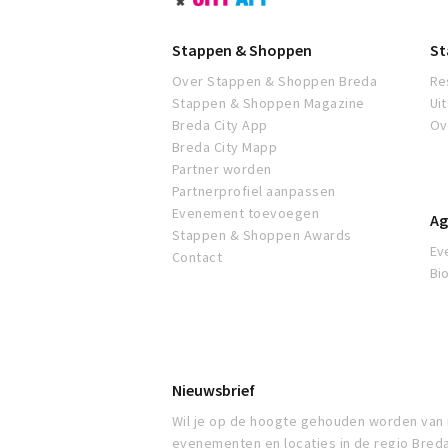
Shoppen
Breda
Stappen & Shoppen
St
Over Stappen & Shoppen Breda
Re
Stappen & Shoppen Magazine
Ui
Breda City App
Ov
Breda City Mapp
Partner worden
Partnerprofiel aanpassen
Evenement toevoegen
Ag
Stappen & Shoppen Awards
Ev
Contact
Bi
Nieuwsbrief
Wil je op de hoogte gehouden worden van
evenementen en locaties in de regio Bred