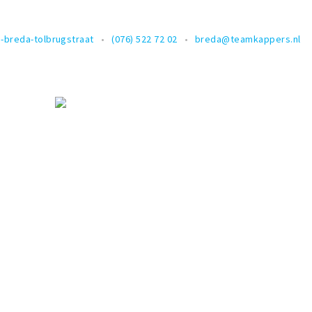
-breda-tolbrugstraat
(076) 522 72 02
breda@teamkappers.nl