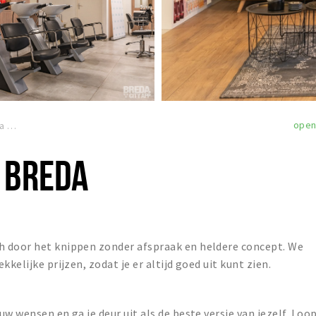
ope
a
 BREDA
h door het knippen zonder afspraak en heldere concept. We
kelijke prijzen, zodat je er altijd goed uit kunt zien.
w wensen en ga je deur uit als de beste versie van jezelf. Loo