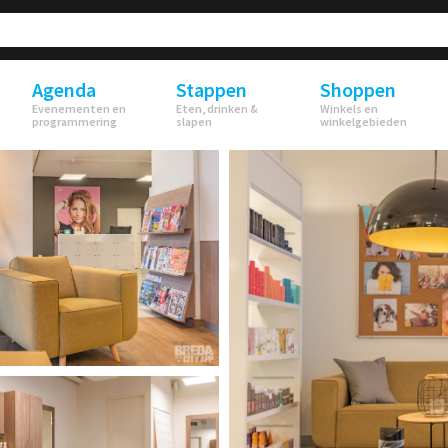
Agenda
Stappen
Shoppen
Evenementen en
Eten, drinken &
Winkels en
programmering
slapen
winkelgebieden