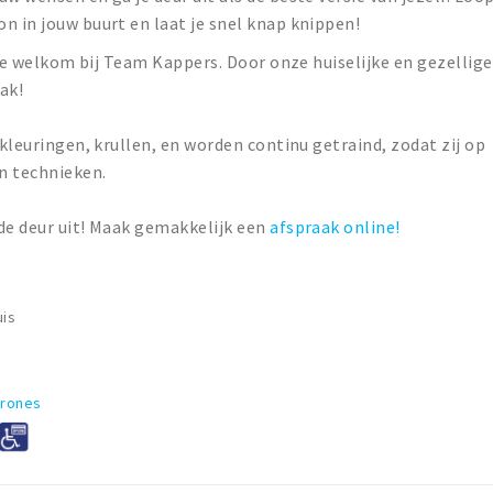
n in jouw buurt en laat je snel knap knippen!
arte welkom bij Team Kappers. Door onze huiselijke en gezellige
ak!
 kleuringen, krullen, en worden continu getraind, zodat zij op
en technieken.
de deur uit! Maak gemakkelijk een
afspraak online!
uis
arones