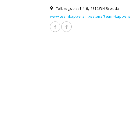
Tolbrugstraat 4-6
,
4811WN
Breeda
www.teamkappers.nl/salons/team-kappers