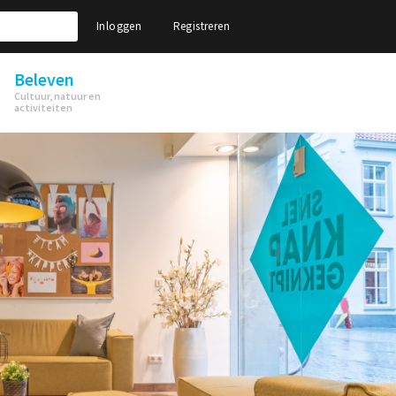
Inloggen
Registreren
Beleven
Cultuur, natuur en
activiteiten