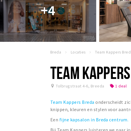
+4
Breda
Locaties
Team Kappers Bred
TEAM KAPPERS
Tolbrugstraat 4-6
,
Breeda
1 deal
local_offer
Team Kappers Breda
onderscheidt zic
knippen, kleuren en stylen voor aantrek
Een
fijne kapsalon in Breda centrum.
Bij Team Kappers luisteren we naar jou