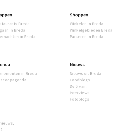
appen
Shoppen
staurants Breda
Winkelen in Breda
tgaan in Breda
Winkelgebieden Breda
ernachten in Breda
Parkeren in Breda
enda
Nieuws
enementen in Breda
Nieuws uit Breda
oscoopagenda
Foodblogs
De 5 van...
Interviews
Fotoblogs
 nieuws,
a?