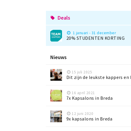
Deals
local_offer
1 januari - 31 december
20% STUDENTEN KORTING
Nieuws
15 juli 2025
Dit zijn de leukste kappers en
16 april 2021
7x Kapsalons in Breda
12 juni 2020
9x kapsalons in Breda