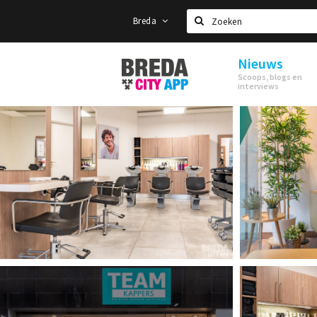
Breda
Zoeken
Nieuws
Stappen
Scoops, blogs en
&
interviews
Shoppen
Breda