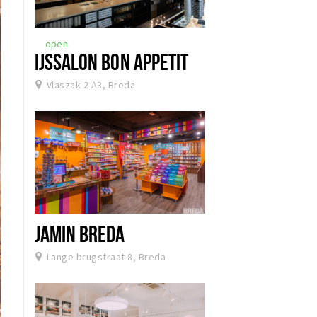
open
IJSSALON BON APPETIT
Vlaszak 2 A3, Breda
JAMIN BREDA
Lange brugstraat 8, Breda