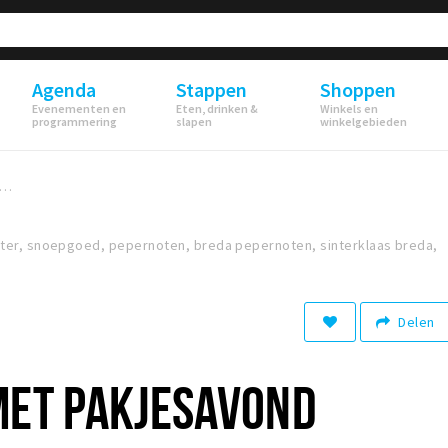
Agenda
Stappen
Shoppen
Evenementen en
Eten, drinken &
Winkels en
programmering
slapen
winkelgebieden
x lekkers met pakjesavond
etter, snoepgoed, pepernoten, breda pepernoten, sinterklaas breda,
Delen
MET PAKJESAVOND