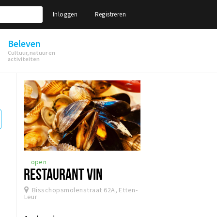
Inloggen
Registreren
Beleven
Cultuur, natuur en
activiteiten
open
RESTAURANT VIN
Bisschopsmolenstraat 62A, Etten-
Leur