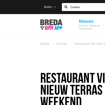
Breda
Zoeken
Nieuws
Stappen
Scoops, blogs en
&
interviews
Shoppen
Breda
Breda
Nieuws
RESTAURANT VI
NIEUW TERRAS 
WEEKEND