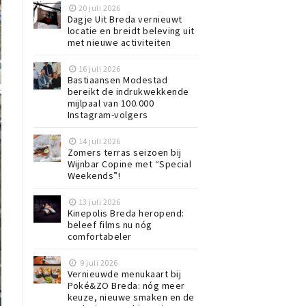
20 juli 2026
Dagje Uit Breda vernieuwt
locatie en breidt beleving uit
met nieuwe activiteiten
16 juli 2026
Bastiaansen Modestad
bereikt de indrukwekkende
mijlpaal van 100.000
Instagram-volgers
14 juli 2026
Zomers terras seizoen bij
Wijnbar Copine met “Special
Weekends”!
13 juli 2026
Kinepolis Breda heropend:
beleef films nu nóg
comfortabeler
9 juli 2026
Vernieuwde menukaart bij
Poké&ZO Breda: nóg meer
keuze, nieuwe smaken en de