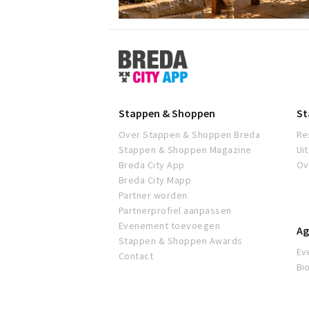
Stappen
&
Shoppen
Breda
Stappen & Shoppen
St
Over Stappen & Shoppen Breda
Re
Stappen & Shoppen Magazine
Ui
Breda City App
Ov
Breda City Mapp
Partner worden
Partnerprofiel aanpassen
Evenement toevoegen
Ag
Stappen & Shoppen Awards
Ev
Contact
Bi