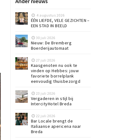
Ander nieuws
4 augustus 2026
ÉÉN LIEFDE, VELE GEZICHTEN –
EEN STAD IN BEELD
30 juli 2026
Nieuw: De Bremberg
Boerderijautomaat
27 juli 2026
Kaasgenoten nu ook te
vinden op Hebbes: jouw
favoriete borrelplank
eenvoudig thuisbezorgd
23 juli 2026
Vergaderen in stijl bij
IntercityHotel Breda
22 juli 2026
Bar Locale brengt de
Italiaanse apericena naar
Breda