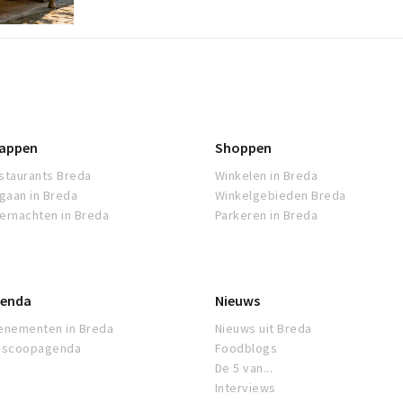
appen
Shoppen
staurants Breda
Winkelen in Breda
tgaan in Breda
Winkelgebieden Breda
ernachten in Breda
Parkeren in Breda
enda
Nieuws
enementen in Breda
Nieuws uit Breda
oscoopagenda
Foodblogs
De 5 van...
Interviews