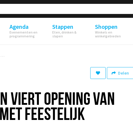
Agenda
Stappen
Shoppen
Evenementen en
Eten, drinken &
Winkels en
programmering
slapen
winkelgebieden
Restaurant VIN viert opening van nieuw terras met feestelijk weekend
Delen
N VIERT OPENING VAN
MET FEESTELIJK