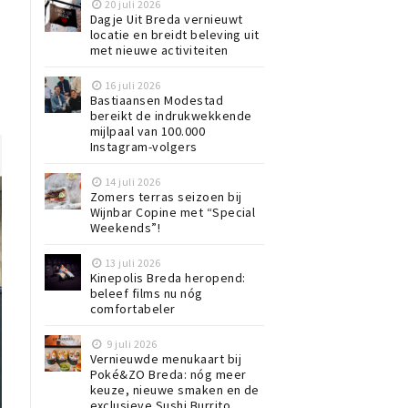
20 juli 2026
Dagje Uit Breda vernieuwt
locatie en breidt beleving uit
met nieuwe activiteiten
16 juli 2026
Bastiaansen Modestad
bereikt de indrukwekkende
mijlpaal van 100.000
Instagram-volgers
14 juli 2026
Zomers terras seizoen bij
Wijnbar Copine met “Special
Weekends”!
13 juli 2026
Kinepolis Breda heropend:
beleef films nu nóg
comfortabeler
9 juli 2026
Vernieuwde menukaart bij
Poké&ZO Breda: nóg meer
keuze, nieuwe smaken en de
exclusieve Sushi Burrito