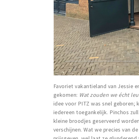
Favoriet vakantieland van Jessie e
gekomen:
Wat zouden we écht leu
idee voor PITZ was snel geboren; k
iedereen toegankelijk. Pinchos zul
kleine broodjes geserveerd worden 
verschijnen. Wat we precies van d
prijsgeven, wel laat ze glunderend