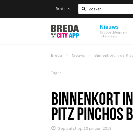
Breda
Zoeken
Nieuws
Stappen
Scoops, blogs en
&
interviews
Shoppen
Breda
Breda
Nieuws
Tags:
BINNENKORT IN
PITZ PINCHOS 
Geplaatst op 10 januari 2018