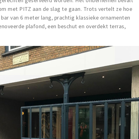
h-gerechten geserveerd worden. Het ondernemen bevalt
om met PITZ aan de slag te gaan. Trots vertelt ze hoe
 bar van 6 meter lang, prachtig klassieke ornamenten
noveerde plafond, een beschut en overdekt terras,