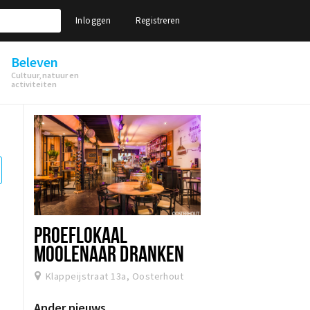
Inloggen
Registreren
Beleven
Cultuur, natuur en
activiteiten
PROEFLOKAAL
MOOLENAAR DRANKEN
EN PLANKEN
Klappeijstraat 13a, Oosterhout
Ander nieuws