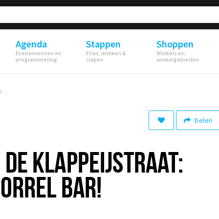
Agenda
Stappen
Shoppen
Evenementen en
Eten, drinken &
Winkels en
programmering
slapen
winkelgebieden
Binnenkort in de Klappeijstraat: PITZ Pinchos borrel bar!
Delen
 DE KLAPPEIJSTRAAT:
BORREL BAR!