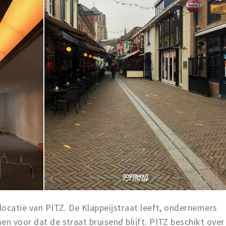
 locatie van PITZ. De Klappeijstraat leeft, ondernemers
en voor dat de straat bruisend blijft. PITZ beschikt over