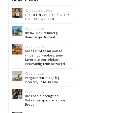
4 augustus 2026
ÉÉN LIEFDE, VELE GEZICHTEN –
EEN STAD IN BEELD
30 juli 2026
Nieuw: De Bremberg
Boerderijautomaat
27 juli 2026
Kaasgenoten nu ook te
vinden op Hebbes: jouw
favoriete borrelplank
eenvoudig thuisbezorgd
23 juli 2026
Vergaderen in stijl bij
IntercityHotel Breda
22 juli 2026
Bar Locale brengt de
Italiaanse apericena naar
Breda