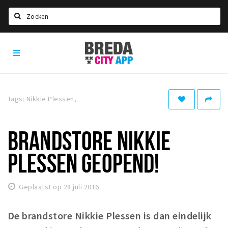
Zoeken
Breda
Home
City
App
Agenda
Deals
Tags: Nikkie Plessen,
Party pics
Nieuws, interviews & blogs
BRANDSTORE NIKKIE
Eten
PLESSEN GEOPEND!
Drinken
Slapen
Geplaatst op 28 juli 2016
Recreatief
De brandstore Nikkie Plessen is dan eindelijk
Winkels