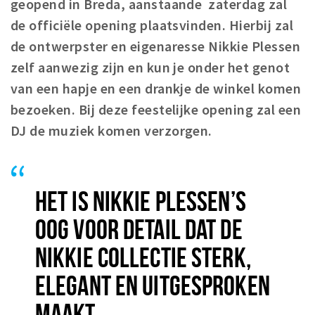
geopend in Breda, aanstaande zaterdag zal
Winkelgebieden
de officiële opening plaatsvinden. Hierbij zal
Parkeren
de ontwerpster en eigenaresse Nikkie Plessen
zelf aanwezig zijn en kun je onder het genot
Bezienswaardigheden
van een hapje en een drankje de winkel komen
Musea, theaters & podia
bezoeken. Bij deze feestelijke opening zal een
Uitjes & activiteiten
DJ de muziek komen verzorgen.
Toeristische routes
Natuurgebieden
Baroniepoorten
HET IS NIKKIE PLESSEN’S
Sport
OOG VOOR DETAIL DAT DE
NIKKIE COLLECTIE STERK,
Privacy
ELEGANT EN UITGESPROKEN
Inloggen
MAAKT.