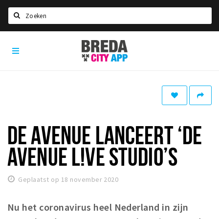
Zoeken
Breda
Home
City
App
Agenda
Deals
Party pics
Nieuws, interviews & blogs
DE AVENUE LANCEERT ‘DE
Eten
AVENUE L!VE STUDIO’S
Drinken
Slapen
Geplaatst op 18 november 2020
Recreatief
Nu het coronavirus heel Nederland in zijn
Winkels