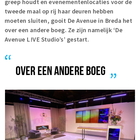
greep houdt en evenementenlocaties voor de
Winkelgebieden
tweede maal op rij haar deuren hebben
Parkeren
moeten sluiten, gooit De Avenue in Breda het
over een andere boeg. Ze zijn namelijk ‘De
Bezienswaardigheden
Avenue L!VE Studio’s’ gestart.
Musea, theaters & podia
Uitjes & activiteiten
Toeristische routes
OVER EEN ANDERE BOEG
Natuurgebieden
Baroniepoorten
Sport
Privacy
Inloggen