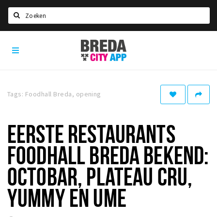
Zoeken
Breda
Home
City
App
Agenda
Deals
Tags: Foodhall Breda, opening
Party pics
Nieuws, interviews & blogs
EERSTE RESTAURANTS
Eten
FOODHALL BREDA BEKEND:
Drinken
OCTOBAR, PLATEAU CRU,
Slapen
YUMMY EN UME
Recreatief
Winkels