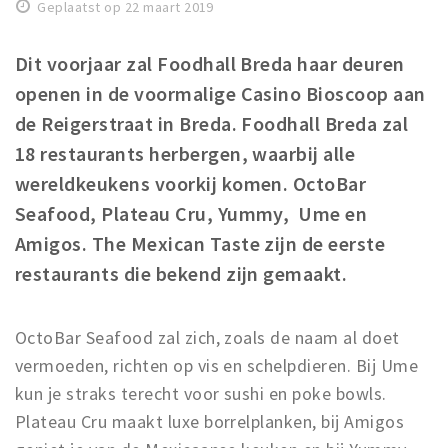
Geplaatst op 22 maart 2019
Winkelgebieden
Parkeren
Dit voorjaar zal Foodhall Breda haar deuren
openen in de voormalige Casino Bioscoop aan
Bezienswaardigheden
de Reigerstraat in Breda. Foodhall Breda zal
Musea, theaters & podia
18 restaurants herbergen, waarbij alle
Uitjes & activiteiten
wereldkeukens voorkij komen. OctoBar
Toeristische routes
Seafood, Plateau Cru, Yummy, Ume en
Natuurgebieden
Amigos. The Mexican Taste zijn de eerste
restaurants die bekend zijn gemaakt.
Baroniepoorten
Sport
OctoBar Seafood zal zich, zoals de naam al doet
Privacy
vermoeden, richten op vis en schelpdieren. Bij Ume
kun je straks terecht voor sushi en poke bowls.
Inloggen
Plateau Cru maakt luxe borrelplanken, bij Amigos